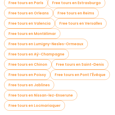
Free tours en París
Free tours en Estrasburgo
Free tour por el casco antiguo en Biarritz
Free tours en Orleans
Free tours en Reims
Tours de degustación locales en Biarritz
Free tours en Valencia
Free tours en Versalles
Tours gastronómicos en Biarritz
Free tours en Montélimar
Free tours cerca Phare de Biarritz
Free tours en Lumigny-Nesles-Ormeaux
Free tours en Aÿ-Champagne
Free tours en Chinon
Free tours en Saint-Denis
Free tours en Poissy
Free tours en Pont l'Évêque
Free tours en Jablines
Free tours en Nissan-lez-Enserune
Free tours en Locmariaquer