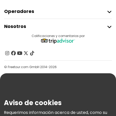
Operadores
Unirse A Freetour
Nosotros
Acceder Como Proveedor
Destinos
Calificaciones y comentarios por
Programa De Afiliados
Acerca De Nosotros
Contacto
Grupos
© Freetour.com GmbH 2014-2026
Ayuda
Blog
Prensa
Seguridad Y Privacidad
Aviso de cookies
Términos E Información Legal
Política De Cookies
Requerimos información acerca de usted, como su