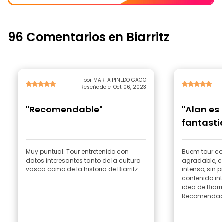
96 Comentarios en Biarritz
por MARTA PINEDO GAGO
Reseñado el Oct 06, 2023
"Recomendable"
"Alan es
fantasti
Muy puntual. Tour entretenido con
Buem tour c
datos interesantes tanto de la cultura
agradable, co
vasca como de la historia de Biarritz
intenso, sin
contenido in
idea de Biarr
Recomendad