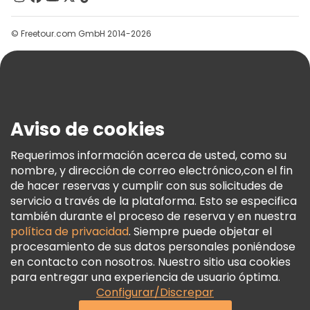
Grupos
© Freetour.com GmbH 2014-2026
Ayuda
Blog
Prensa
Seguridad Y Privacidad
Aviso de cookies
Términos E Información Legal
Política De Cookies
Requerimos información acerca de usted, como su
nombre, y dirección de correo electrónico,con el fin
Freetour Premios
de hacer reservas y cumplir con sus solicitudes de
Programa De Fidelidad
servicio a través de la plataforma. Esto se especifica
también durante el proceso de reserva y en nuestra
política de privacidad
. Siempre puede objetar el
procesamiento de sus datos personales poniéndose
en contacto con nosotros. Nuestro sitio usa cookies
para entregar una experiencia de usuario óptima.
Configurar/Discrepar