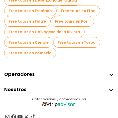
Free tours en Desenzano del Garda
Free tours en Ercolano
Free tours en Etna
Free tours en Feltre
Free tours en Forli
Free tours en Calvagese della Riviera
Free tours en Ceriale
Free tours en Torba
Free tours en Pomezia
Operadores
Unirse A Freetour
Nosotros
Acceder Como Proveedor
Destinos
Calificaciones y comentarios por
Programa De Afiliados
Acerca De Nosotros
Contacto