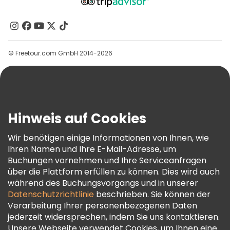
Über Uns
Kontakt
Gruppen
© Freetour.com GmbH 2014-2026
Hilfe
Blog
Presse
Sicherheit Und Datenschutz
Hinweis auf Cookies
AGB Und Rechtliches
Wir benötigen einige Informationen von Ihnen, wie
Cookie-Richtlinie
Ihren Namen und Ihre E-Mail-Adresse, um
Freetour Auszeichnungen
Buchungen vornehmen und Ihre Serviceanfragen
über die Plattform erfüllen zu können. Dies wird auch
Treueprogramm
während des Buchungsvorgangs und in unserer
Datenschutzrichtlinie
beschrieben. Sie können der
Verarbeitung Ihrer personenbezogenen Daten
jederzeit widersprechen, indem Sie uns kontaktieren.
Unsere Webseite verwendet Cookies, um Ihnen eine