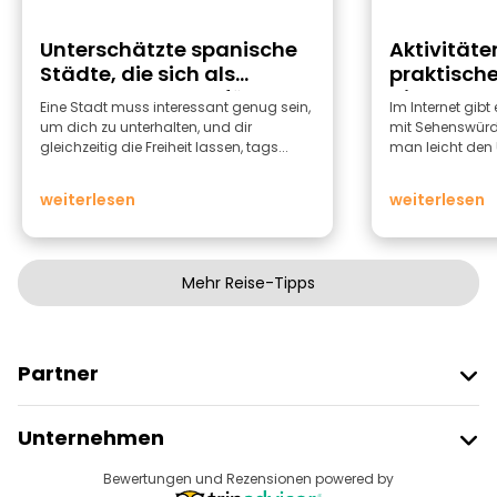
Unterschätzte spanische
Aktivitäten
Städte, die sich als
praktische
Ausgangspunkte für
die Stadt 
Eine Stadt muss interessant genug sein,
Im Internet gibt
Reisen eignen
um dich zu unterhalten, und dir
mit Sehenswürdi
gleichzeitig die Freiheit lassen, tags...
man leicht den Ü
weiterlesen
weiterlesen
Mehr Reise-Tipps
Partner
Freetour Beitreten
Unternehmen
Anbieter-Anmeldung
Reiseziele
Bewertungen und Rezensionen powered by
Affiliate-Programm