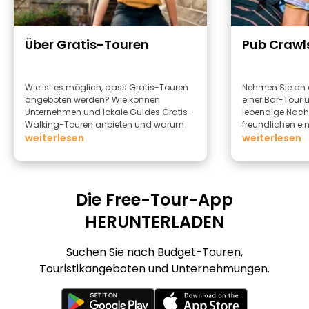
Über Gratis-Touren
Pub Crawl
Wie ist es möglich, dass Gratis-Touren
Nehmen Sie an 
angeboten werden? Wie können
einer Bar-Tour u
Unternehmen und lokale Guides Gratis-
lebendige Nac
Walking-Touren anbieten und warum
freundlichen e
sollten Sie diese anbieten?
weiterlesen
erleben.
weiterlesen
Die Free-Tour-App
HERUNTERLADEN
Suchen Sie nach Budget-Touren,
Touristikangeboten und Unternehmungen.