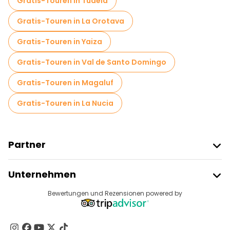
Gratis-Touren in Tudela
Gratis-Touren in La Orotava
Gratis-Touren in Yaiza
Gratis-Touren in Val de Santo Domingo
Gratis-Touren in Magaluf
Gratis-Touren in La Nucia
Partner
Freetour Beitreten
Unternehmen
Anbieter-Anmeldung
Reiseziele
Bewertungen und Rezensionen powered by
Affiliate-Programm
Über Uns
Kontakt