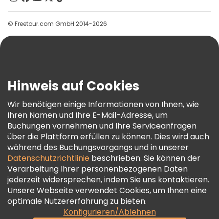
Gruppen
© Freetour.com GmbH 2014-2026
Hilfe
Blog
Presse
Sicherheit Und Datenschutz
Hinweis auf Cookies
AGB Und Rechtliches
Wir benötigen einige Informationen von Ihnen, wie
Cookie-Richtlinie
Ihren Namen und Ihre E-Mail-Adresse, um
Freetour Auszeichnungen
Buchungen vornehmen und Ihre Serviceanfragen
über die Plattform erfüllen zu können. Dies wird auch
Treueprogramm
während des Buchungsvorgangs und in unserer
Datenschutzrichtlinie
beschrieben. Sie können der
Verarbeitung Ihrer personenbezogenen Daten
jederzeit widersprechen, indem Sie uns kontaktieren.
Unsere Webseite verwendet Cookies, um Ihnen eine
optimale Nutzererfahrung zu bieten.
Konfigurieren/Ablehnen