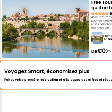
Free Tour
qu'il ne
9
découvrez Zamora
passionnante de
et ses personn
manquez pas.
Fourni
Tati
€0
De
Pou
Voyagez Smart, économisez plus
Faites votre première réservation et débloquez des offres et réduc