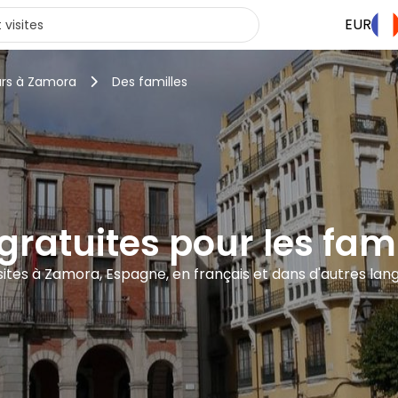
EUR
urs à Zamora
Des familles
 gratuites pour les fa
isites à Zamora, Espagne, en français et dans d'autres lan