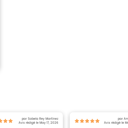
par Sabela Rey Martínez
Avis rédigé le May 17, 2026
Avis rédigé le 