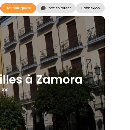
Devenir guide
Chat en direct
Connexion
milles à Zamora
gues