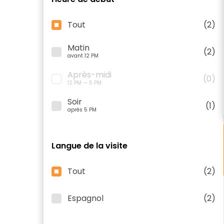
Tout
(2)
Matin
(2)
avant 12 PM
Après-midi
(0)
12 PM — 5 PM
Soir
(1)
après 5 PM
Langue de la visite
Tout
(2)
Espagnol
(2)