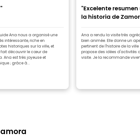
"
"Excelente resumen
la historia de Zamo
guide Ana nous a organisé une
Ana a rendu la visite très agréa
rès intéressante, riche en
bien animée. Elle donne un ape
es historiques sur la ville, et
pertinent de l'histoire de la ville 
fait découvrir le cœur de
propose des idées d'activités 
 Ana est très joyeuse et
visite. Je la recommande vive
que ; grâce à...
 Zamora