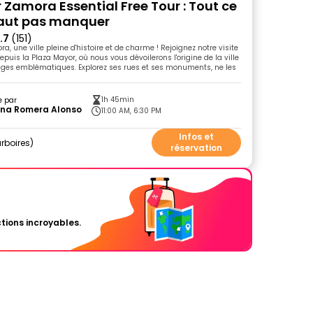
 Zamora Essential Free Tour : Tout ce
 faut pas manquer
.7
(151)
, une ville pleine d'histoire et de charme ! Rejoignez notre visite
puis la Plaza Mayor, où nous vous dévoilerons l'origine de la ville
ages emblématiques. Explorez ses rues et ses monuments, ne les
1h 45min
e par
ana Romera Alonso
11:00 AM, 6:30 PM
Infos et
rboires
réservation
tions incroyables.