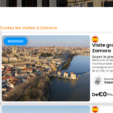
Toutes les visites à Zamora
NOUVEAU
Visite gr
Zamora
Soyez le pre
Découvrez la be
incontournable.
compagnie d'un 
de la ville. Un 
Fourni
Sabi
€0
De
Pou