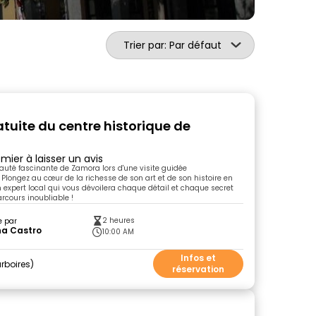
Trier par: Par défaut
atuite du centre historique de
mier à laisser un avis
auté fascinante de Zamora lors d'une visite guidée
 Plongez au cœur de la richesse de son art et de son histoire en
expert local qui vous dévoilera chaque détail et chaque secret
parcours inoubliable !
2 heures
e par
na Castro
10:00 AM
Infos et
rboires
réservation