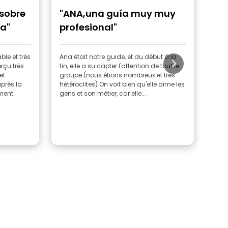
 sobre
"ANA,una guía muy muy
"G
ra"
profesional"
ble et très
Ana était notre guide, et du début à la
Un g
rçu très
fin, elle a su capter l'attention de tout le
com
et
groupe (nous étions nombreux et très
après la
hétéroclites) On voit bien qu'elle aime les
ment.
gens et son métier, car elle...