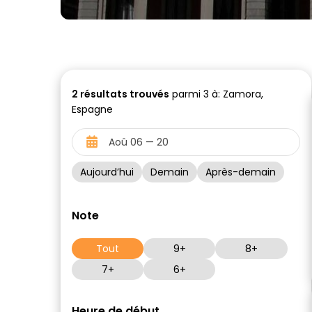
2
résultats trouvés
parmi 3 à: Zamora,
Espagne
Aujourd’hui
Demain
Après-demain
Note
Tout
9+
8+
7+
6+
Heure de début