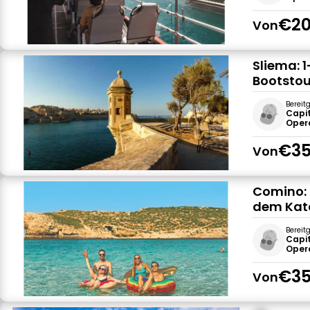
€20
Von
Sliema: 
Bootstou
Bereit
Capi
Oper
€35
Von
Comino: 
dem Ka
Bereit
Capi
Oper
€35
Von