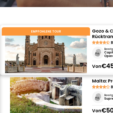
Gozo & C
EMPFOHLENE TOUR
Rücktran
8
Bereit
Capi
Oper
€45
Von
Malta: P
8
Bereit
Supr
€50
Von