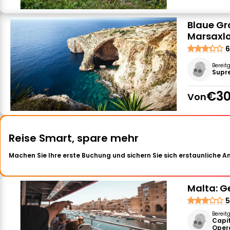
Blaue Gr
Marsaxl
6
Bereit
Supr
€30
Von
Reise Smart, spare mehr
Machen Sie Ihre erste Buchung und sichern Sie sich erstaunliche 
Malta: G
5
Bereit
Capi
Oper