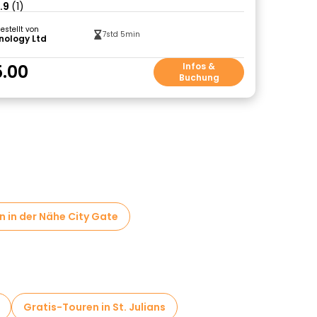
.9
(1)
gestellt von
7std 5min
nology Ltd
5.00
Infos &
Buchung
 in der Nähe City Gate
Gratis-Touren in St. Julians