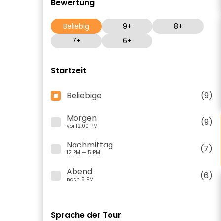
Bewertung
Beliebig
9+
8+
7+
6+
Startzeit
Beliebige
(9)
Morgen
(9)
vor 12:00 PM
Nachmittag
(7)
12 PM — 5 PM
Abend
(6)
nach 5 PM
Sprache der Tour