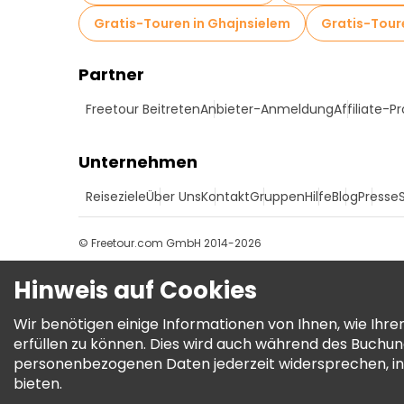
Gratis-Touren in Ghajnsielem
Gratis-Tour
Partner
Freetour Beitreten
Anbieter-Anmeldung
Affiliate-
Unternehmen
Reiseziele
Über Uns
Kontakt
Gruppen
Hilfe
Blog
Presse
© Freetour.com GmbH 2014-2026
Hinweis auf Cookies
Wir benötigen einige Informationen von Ihnen, wie Ih
erfüllen zu können. Dies wird auch während des Buchu
personenbezogenen Daten jederzeit widersprechen, in
bieten.