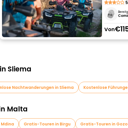
5
Bereit
Comi
€11
Von
in Sliema
nlose Nachtwanderungen in Sliema
Kostenlose Führungen
in Malta
n Mdina
Gratis-Touren in Birgu
Gratis-Touren in Gozo