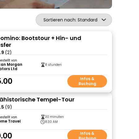
Sortieren nach: Standard
omino: Bootstour + Hin- und
sfer
.9
(2)
gestellt von
tan Morgan
8 stunden
ators Ltd
.00
Infos &
Buchung
rähistorische Tempel-Tour
.5
(9)
30 minuten
gestellt von
eme Travel
8:30 AM
.00
Infos &
Buchung