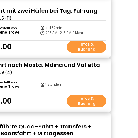
rt mit zwei Häfen bei Tag: Führung
.5
(11)
1std 30min
gestellt von
eme Travel
10:15 AM, 12:15 PM
+1 Mehr
.00
Infos &
Buchung
rt nach Mosta, Mdina und Valletta
.9
(4)
gestellt von
4 stunden
eme Travel
.00
Infos &
Buchung
führte Quad-Fahrt + Transfers +
ootsfahrt + Mittagessen