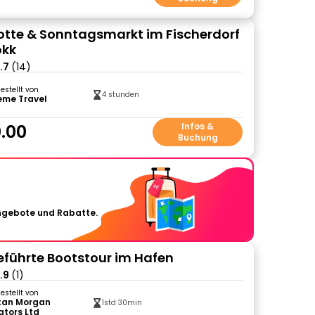
otte & Sonntagsmarkt im Fischerdorf
okk
.7
(14)
gestellt von
4 stunden
eme Travel
.00
Infos &
Buchung
Angebote und Rabatte.
eführte Bootstour im Hafen
.9
(1)
gestellt von
tan Morgan
1std 30min
ators Ltd