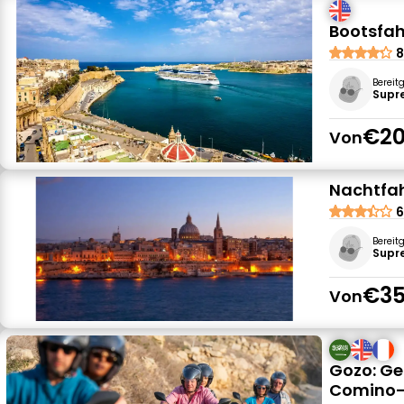
Bootsfah
8
Bereit
Supr
€20
Von
Nachtfah
6
Bereit
Supr
€35
Von
Gozo: Ge
Comino-B