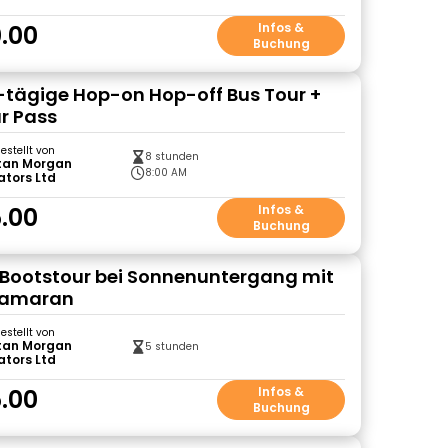
.00
Infos &
Buchung
1-tägige Hop-on Hop-off Bus Tour +
r Pass
gestellt von
8 stunden
tan Morgan
8:00 AM
ators Ltd
.00
Infos &
Buchung
Bootstour bei Sonnenuntergang mit
tamaran
gestellt von
tan Morgan
5 stunden
ators Ltd
.00
Infos &
Buchung