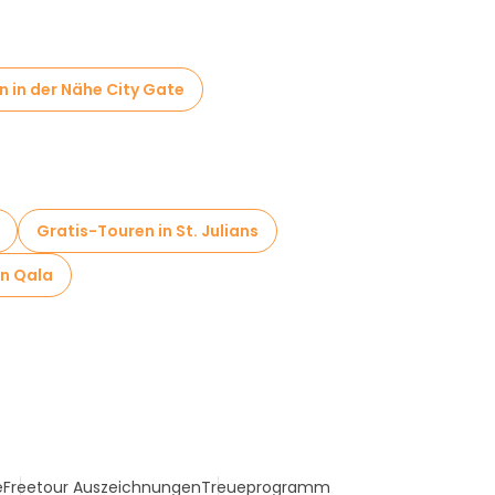
 in der Nähe City Gate
Gratis-Touren in St. Julians
in Qala
e
Freetour Auszeichnungen
Treueprogramm