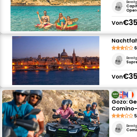
Bereit
Capi
Oper
€35
Von
Nachtfah
6
Bereit
Supr
€35
Von
Gozo: Ge
Comino-B
5
Bereit
Comi