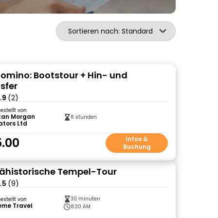
Sortieren nach: Standard
omino: Bootstour + Hin- und
sfer
.9
(2)
gestellt von
tan Morgan
8 stunden
ators Ltd
.00
Infos &
Buchung
rähistorische Tempel-Tour
.5
(9)
30 minuten
gestellt von
eme Travel
8:30 AM