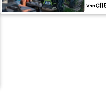
€11
Von