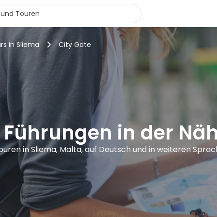
rs in Sliema
City Gate
 Führungen in der Näh
ouren in Sliema, Malta, auf Deutsch und in weiteren Spra