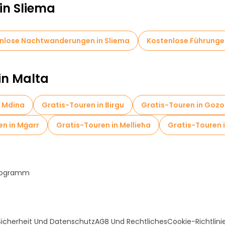
in Sliema
nlose Nachtwanderungen in Sliema
Kostenlose Führungen
in Malta
n Mdina
Gratis-Touren in Birgu
Gratis-Touren in Gozo
en in Mġarr
Gratis-Touren in Mellieħa
Gratis-Touren 
Programm
Sicherheit Und Datenschutz
AGB Und Rechtliches
Cookie-Richtlini