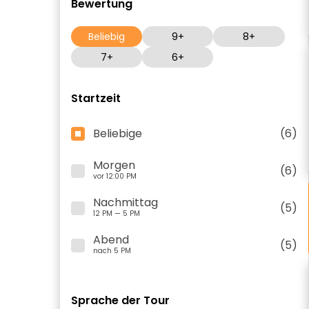
Bewertung
Beliebig
9+
8+
7+
6+
Startzeit
Beliebige
(6)
Morgen
(6)
vor 12:00 PM
Nachmittag
(5)
12 PM — 5 PM
Abend
(5)
nach 5 PM
Sprache der Tour