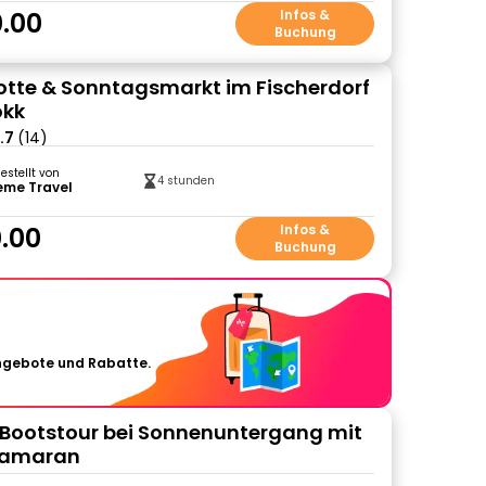
.00
Infos &
Buchung
otte & Sonntagsmarkt im Fischerdorf
okk
.7
(14)
gestellt von
4 stunden
eme Travel
.00
Infos &
Buchung
Angebote und Rabatte.
Bootstour bei Sonnenuntergang mit
tamaran