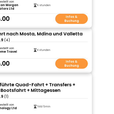
gestellt von
tan Morgan
5 stunden
ators Ltd
.00
Infos &
Buchung
rt nach Mosta, Mdina und Valletta
.9
(4)
gestellt von
4 stunden
eme Travel
.00
Infos &
Buchung
führte Quad-Fahrt + Transfers +
ootsfahrt + Mittagessen
.9
(1)
gestellt von
7std 5min
nology Ltd