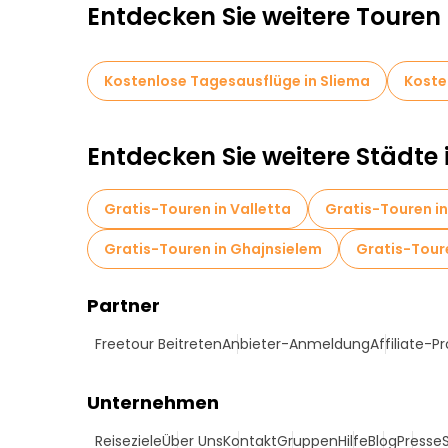
Entdecken Sie weitere Touren 
Kostenlose Tagesausflüge in Sliema
Koste
Entdecken Sie weitere Städte 
Gratis-Touren in Valletta
Gratis-Touren i
Gratis-Touren in Ghajnsielem
Gratis-Tour
Partner
Freetour Beitreten
Anbieter-Anmeldung
Affiliate-
Unternehmen
Reiseziele
Über Uns
Kontakt
Gruppen
Hilfe
Blog
Presse