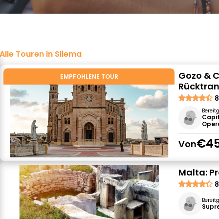
Alle Touren in Sliema
Gozo & C
EMPFOHLENE TOUR
Rücktran
8
Bereit
Capi
Oper
€45
Von
Malta: P
8
Bereit
Supr