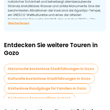
natürlicher Schönheit und beherbergt atemberaubende
Strände, kristallklares Wasser und antike Monumente. Eine der
berühmtesten Attraktionen der Insel sind die Ġgantija-Tempel,
ein UNESCO-Weltkulturerbe und eines der ältesten
freistehenden Bauwerke der Welt, das auf etwa 3600 v. Chr.
Weiterlesen
zurückgeht. Gozo ist auch berühmt für seine malerische
Landschaft, die von traditionellen Häusern, Kirchen und
malerischen Dörfern geprägt ist.
Entdecken Sie weitere Touren in
Gozo
Historische kostenlose Stadtführungen in Gozo
Kulturelle kostenlose Stadtführungen in Gozo
Kostenlose Rundgänge für Familien in Gozo
Kostenlose Tagesausflüge in Gozo