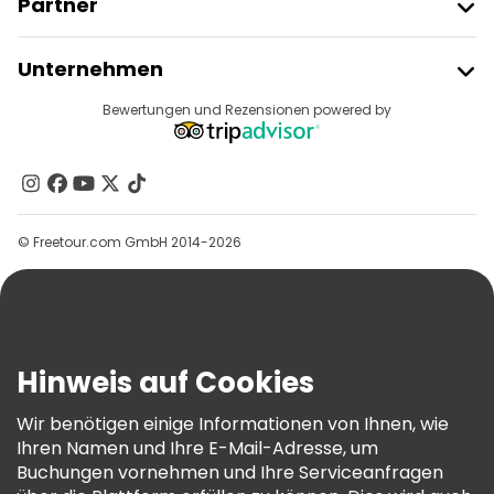
Partner
Freetour Beitreten
Unternehmen
Anbieter-Anmeldung
Reiseziele
Bewertungen und Rezensionen powered by
Affiliate-Programm
Über Uns
Kontakt
Gruppen
© Freetour.com GmbH 2014-2026
Hilfe
Blog
Presse
Sicherheit Und Datenschutz
Hinweis auf Cookies
AGB Und Rechtliches
Wir benötigen einige Informationen von Ihnen, wie
Cookie-Richtlinie
Ihren Namen und Ihre E-Mail-Adresse, um
Freetour Auszeichnungen
Buchungen vornehmen und Ihre Serviceanfragen