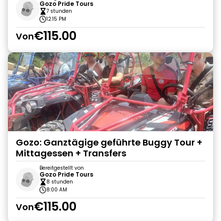
Gozo Pride Tours
7 stunden
12:15 PM
€115.00
Von
Gozo: Ganztägige geführte Buggy Tour +
Mittagessen + Transfers
Bereitgestellt von
Gozo Pride Tours
8 stunden
8:00 AM
€115.00
Von