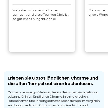
Wir haben schon einige Touren
Chris war ein 
gemacht, und diese Tour von Chris ist
unsere Wand
so gut, wie es nur geht, danke
Erleben Sie Gozos ländlichen Charme und
die alten Tempel auf einer kostenlosen,
Gozo ist die zweitgrößte Insel des maltesischen Archipels und
bekannt für ihren ländlichen Charme, ihre malerischen
Landschaften und ihr langsameres Lebenstempo im Vergleich
zur Hauptinsel Malta. Gozo ist reich an Geschichte und