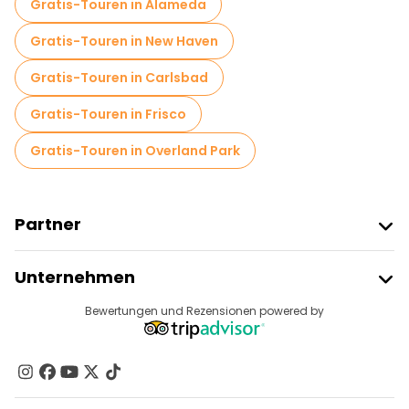
Gratis-Touren in Alameda
Gratis-Touren in New Haven
Gratis-Touren in Carlsbad
Gratis-Touren in Frisco
Gratis-Touren in Overland Park
Partner
Freetour Beitreten
Unternehmen
Anbieter-Anmeldung
Reiseziele
Bewertungen und Rezensionen powered by
Affiliate-Programm
Über Uns
Kontakt
Gruppen