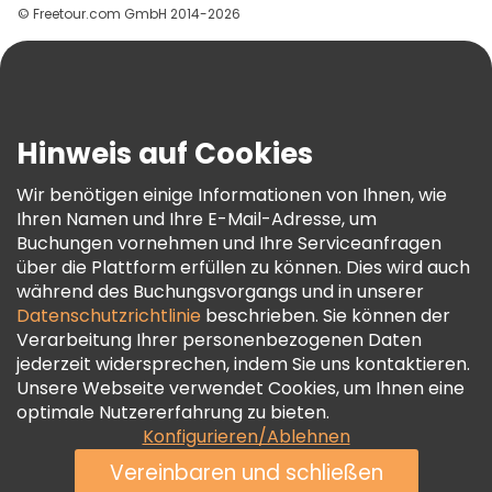
© Freetour.com GmbH 2014-2026
Hilfe
Blog
Presse
Sicherheit Und Datenschutz
Hinweis auf Cookies
AGB Und Rechtliches
Wir benötigen einige Informationen von Ihnen, wie
Cookie-Richtlinie
Ihren Namen und Ihre E-Mail-Adresse, um
Freetour Auszeichnungen
Buchungen vornehmen und Ihre Serviceanfragen
über die Plattform erfüllen zu können. Dies wird auch
Treueprogramm
während des Buchungsvorgangs und in unserer
Datenschutzrichtlinie
beschrieben. Sie können der
Verarbeitung Ihrer personenbezogenen Daten
jederzeit widersprechen, indem Sie uns kontaktieren.
Unsere Webseite verwendet Cookies, um Ihnen eine
optimale Nutzererfahrung zu bieten.
Konfigurieren/Ablehnen
Vereinbaren und schließen