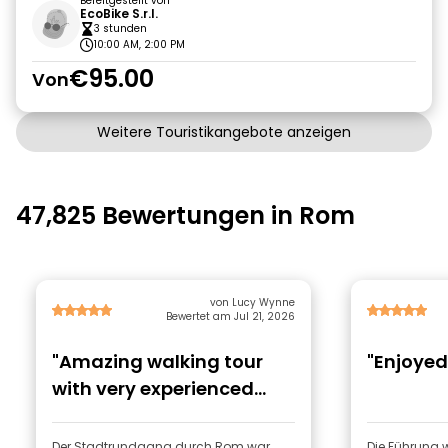
Bereitgestellt von
EcoBike S.r.l.
3 stunden
10:00 AM, 2:00 PM
€95.00
Von
Weitere Touristikangebote anzeigen
47,825 Bewertungen in Rom
von Lucy Wynne
Bewertet am Jul 21, 2026
"Amazing walking tour
"Enjoyed
with very experienced
guide."
Der Stadtrundgang durch Rom war
Die Führung 