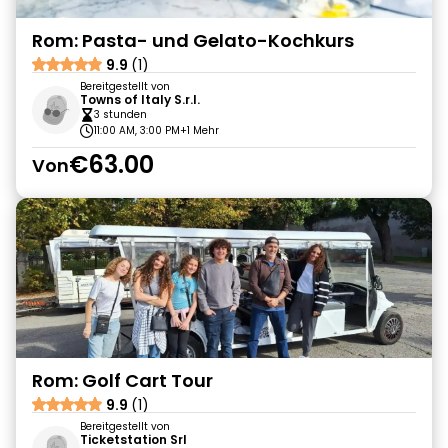
Rom: Pasta- und Gelato-Kochkurs
9.9
(1)
Bereitgestellt von
Towns of Italy S.r.l.
3 stunden
11:00 AM, 3:00 PM
+1 Mehr
€63.00
Von
Rom: Golf Cart Tour
9.9
(1)
Bereitgestellt von
Ticketstation Srl