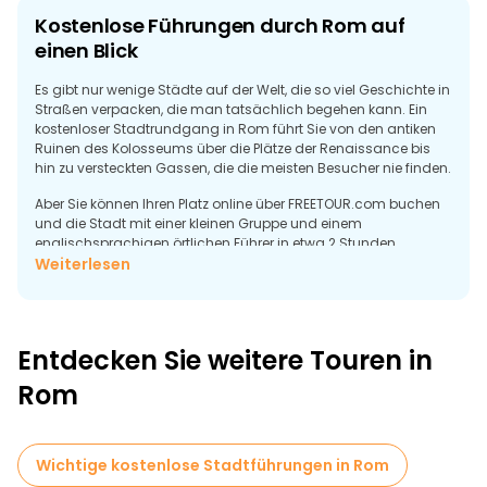
Kostenlose Führungen durch Rom auf
einen Blick
Es gibt nur wenige Städte auf der Welt, die so viel Geschichte in
Straßen verpacken, die man tatsächlich begehen kann. Ein
kostenloser Stadtrundgang in Rom führt Sie von den antiken
Ruinen des Kolosseums über die Plätze der Renaissance bis
hin zu versteckten Gassen, die die meisten Besucher nie finden.
Aber Sie können Ihren Platz online über FREETOUR.com buchen
und die Stadt mit einer kleinen Gruppe und einem
englischsprachigen örtlichen Führer in etwa 2 Stunden
erkunden. Am Ende geben Sie das Trinkgeld, das Sie für das
Weiterlesen
Erlebnis für wert erachten.
Entdecken Sie die besten kostenlosen
Stadtrundgänge in Rom
Entdecken Sie weitere Touren in
Rom ist die seltene Art von Stadt, die wie ein Freilichtmuseum
Rom
funktioniert. Wenn man ohne Kontext durch die Stadt läuft,
kann es passieren, dass man auf eine bröckelnde Mauer starrt
und sich fragt, was man da eigentlich sieht. Genau das ist der
Punkt, an dem kostenlose Stadtführungen in Rom den
Wichtige kostenlose Stadtführungen in Rom
Unterschied ausmachen.