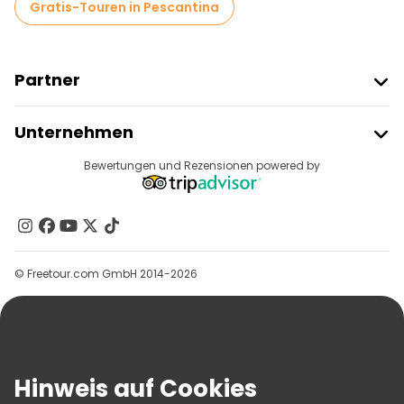
Gratis-Touren in Pescantina
Partner
Freetour Beitreten
Unternehmen
Anbieter-Anmeldung
Reiseziele
Bewertungen und Rezensionen powered by
Affiliate-Programm
Über Uns
Kontakt
Gruppen
© Freetour.com GmbH 2014-2026
Hilfe
Blog
Presse
Sicherheit Und Datenschutz
Hinweis auf Cookies
AGB Und Rechtliches