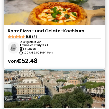
Rom: Pizza- und Gelato-Kochkurs
9.9
(3)
Bereitgestellt von
Towns of Italy S.r.l.
3 stunden
11:00 AM, 3:00 PM
+1 Mehr
€52.48
Von