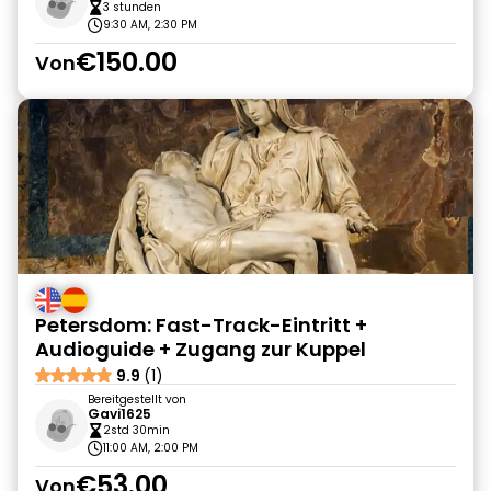
3 stunden
9:30 AM, 2:30 PM
€150.00
Von
Petersdom: Fast-Track-Eintritt +
Audioguide + Zugang zur Kuppel
9.9
(1)
Bereitgestellt von
Gavi1625
2std 30min
11:00 AM, 2:00 PM
€53.00
Von