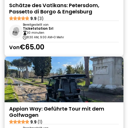
Schätze des Vatikans: Petersdom,
Passetto di Borgo & Engelsburg
9.9
(3)
Bereitgestellt von
Ticketstation Srl
30 minuten
8:30 AM, 9:00 AM
+3 Mehr
€65.00
Von
Appian Way: Geführte Tour mit dem
Golfwagen
9.9
(1)