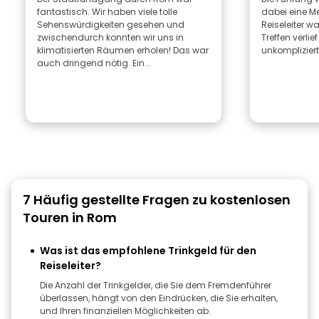
fantastisch. Wir haben viele tolle
dabei eine M
Sehenswürdigkeiten gesehen und
Reiseleiter w
zwischendurch konnten wir uns in
Treffen verli
klimatisierten Räumen erholen! Das war
unkompliziert
auch dringend nötig. Ein...
7 Häufig gestellte Fragen zu kostenlosen
Touren in Rom
Was ist das empfohlene Trinkgeld für den
Reiseleiter?
Die Anzahl der Trinkgelder, die Sie dem Fremdenführer
überlassen, hängt von den Eindrücken, die Sie erhalten,
und Ihren finanziellen Möglichkeiten ab.