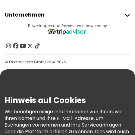
Freetour Beitreten
Unternehmen
Anbieter-Anmeldung
Reiseziele
Bewertungen und Rezensionen powered by
Affiliate-Programm
Über Uns
Kontakt
Gruppen
© Freetour.com GmbH 2014-2026
Hilfe
Blog
Presse
Sicherheit Und Datenschutz
Hinweis auf Cookies
AGB Und Rechtliches
Wir benötigen einige Informationen von Ihnen, wie
Cookie-Richtlinie
Ihren Namen und Ihre E-Mail-Adresse, um
Freetour Auszeichnungen
Buchungen vornehmen und Ihre Serviceanfragen
über die Plattform erfüllen zu können. Dies wird auch
Treueprogramm