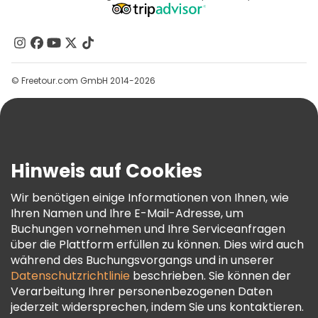
Affiliate-Programm
Über Uns
Kontakt
Gruppen
© Freetour.com GmbH 2014-2026
Hilfe
Blog
Presse
Sicherheit Und Datenschutz
Hinweis auf Cookies
AGB Und Rechtliches
Wir benötigen einige Informationen von Ihnen, wie
Cookie-Richtlinie
Ihren Namen und Ihre E-Mail-Adresse, um
Freetour Auszeichnungen
Buchungen vornehmen und Ihre Serviceanfragen
über die Plattform erfüllen zu können. Dies wird auch
Treueprogramm
während des Buchungsvorgangs und in unserer
Datenschutzrichtlinie
beschrieben. Sie können der
Verarbeitung Ihrer personenbezogenen Daten
jederzeit widersprechen, indem Sie uns kontaktieren.