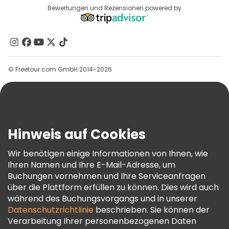
Reiseziele
Bewertungen und Rezensionen powered by
Affiliate-Programm
Über Uns
Kontakt
Gruppen
© Freetour.com GmbH 2014-2026
Hilfe
Blog
Presse
Sicherheit Und Datenschutz
Hinweis auf Cookies
AGB Und Rechtliches
Wir benötigen einige Informationen von Ihnen, wie
Cookie-Richtlinie
Ihren Namen und Ihre E-Mail-Adresse, um
Freetour Auszeichnungen
Buchungen vornehmen und Ihre Serviceanfragen
über die Plattform erfüllen zu können. Dies wird auch
Treueprogramm
während des Buchungsvorgangs und in unserer
Datenschutzrichtlinie
beschrieben. Sie können der
Verarbeitung Ihrer personenbezogenen Daten