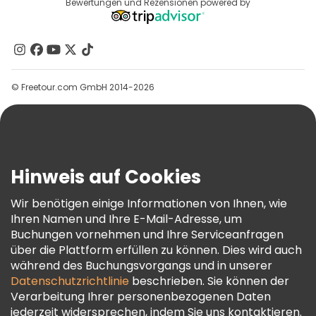
Reiseziele
Bewertungen und Rezensionen powered by
Affiliate-Programm
Über Uns
Kontakt
Gruppen
© Freetour.com GmbH 2014-2026
Hilfe
Blog
Presse
Sicherheit Und Datenschutz
Hinweis auf Cookies
AGB Und Rechtliches
Wir benötigen einige Informationen von Ihnen, wie
Cookie-Richtlinie
Ihren Namen und Ihre E-Mail-Adresse, um
Freetour Auszeichnungen
Buchungen vornehmen und Ihre Serviceanfragen
über die Plattform erfüllen zu können. Dies wird auch
Treueprogramm
während des Buchungsvorgangs und in unserer
Datenschutzrichtlinie
beschrieben. Sie können der
Verarbeitung Ihrer personenbezogenen Daten
jederzeit widersprechen, indem Sie uns kontaktieren.