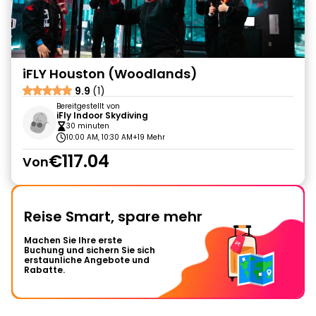
iFLY Houston (Woodlands)
9.9
(1)
Bereitgestellt von
iFly Indoor Skydiving
30 minuten
10:00 AM, 10:30 AM
+19 Mehr
€117.04
Von
Reise Smart, spare mehr
Machen Sie Ihre erste
Buchung und sichern Sie sich
erstaunliche Angebote und
Rabatte.