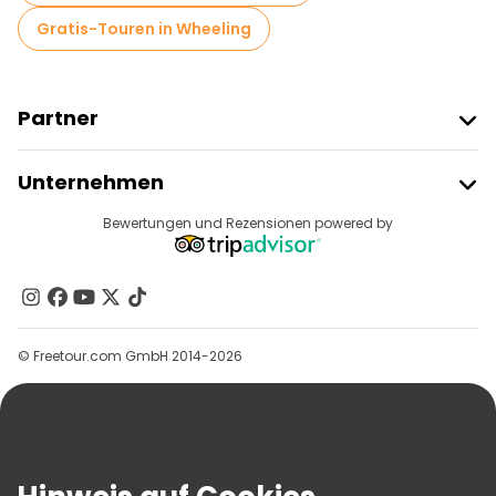
Gratis-Touren in Wheeling
Partner
Freetour Beitreten
Unternehmen
Anbieter-Anmeldung
Reiseziele
Bewertungen und Rezensionen powered by
Affiliate-Programm
Über Uns
Kontakt
Gruppen
© Freetour.com GmbH 2014-2026
Hilfe
Blog
Presse
Sicherheit Und Datenschutz