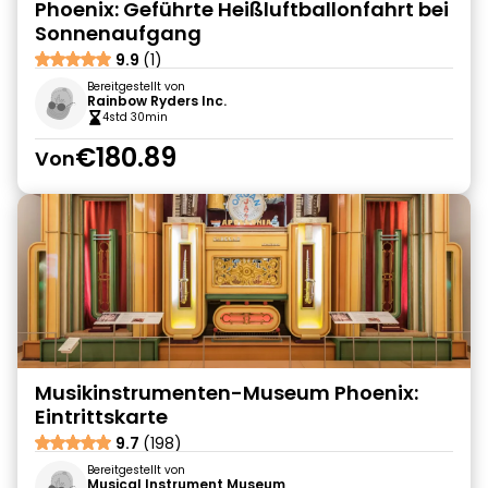
Phoenix: Geführte Heißluftballonfahrt bei
Sonnenaufgang
9.9
(1)
Bereitgestellt von
Rainbow Ryders Inc.
4std 30min
€180.89
Von
Musikinstrumenten-Museum Phoenix:
Eintrittskarte
9.7
(198)
Bereitgestellt von
Musical Instrument Museum