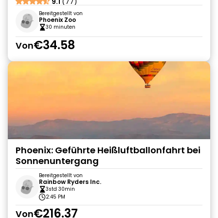
9.1
(77)
Bereitgestellt von
Phoenix Zoo
30 minuten
€34.58
Von
Phoenix: Geführte Heißluftballonfahrt bei
Sonnenuntergang
Bereitgestellt von
Rainbow Ryders Inc.
3std 30min
2:45 PM
€216.37
Von