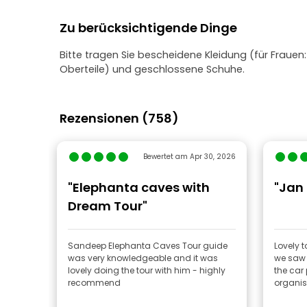
Zu berücksichtigende Dinge
Bitte tragen Sie bescheidene Kleidung (für Frauen:
Oberteile) und geschlossene Schuhe.
Rezensionen (758)
Bewertet am Apr 30, 2026
"Elephanta caves with
"Jan
Dream Tour"
Sandeep Elephanta Caves Tour guide
Lovely t
was very knowledgeable and it was
we saw 
lovely doing the tour with him - highly
the car
recommend
organi