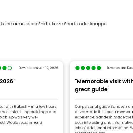
 keine ärmellosen Shirts, kurze Shorts oder knappe
Bewertet am Jan 10, 2026
Bewertet am Dec
 2026"
"Memorable visit wit
great guide"
our with Rakesh - in a few hours
Our personal guide Sandesh an
most interesting buildings and
driver made this tour a memora
 pick-up was very well
experience. Sandesh made the 
sed. Would recommend
both interesting and informative
lots of additional information. 