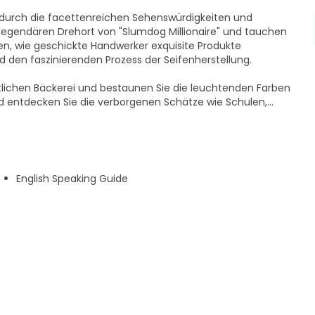
 durch die facettenreichen Sehenswürdigkeiten und
 legendären Drehort von "Slumdog Millionaire" und tauchen
hen, wie geschickte Handwerker exquisite Produkte
d den faszinierenden Prozess der Seifenherstellung.
rtlichen Bäckerei und bestaunen Sie die leuchtenden Farben
d entdecken Sie die verborgenen Schätze wie Schulen,
lums.
des Plastikrecyclings und erfahren Sie, wie die Gemeinde
lt. Erleben Sie die harmonische Koexistenz verschiedener
n für Hindus errichten.
English Speaking Guide
leiter, ein Slumbewohner, der eine einzigartige Perspektive
zum Leben erwecken. Abschließend erkunden Sie den
npunkt, auf dem die Einheimischen ihre Waren feilbieten
finden können.