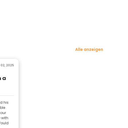
Alle anzeigen
 02, 2025
h a
d his
ble
tour
 with
Would