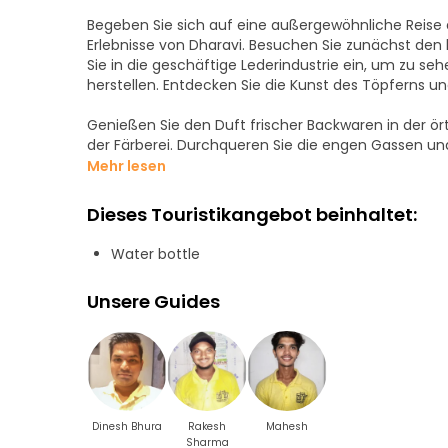
Begeben Sie sich auf eine außergewöhnliche Reise
Erlebnisse von Dharavi. Besuchen Sie zunächst den
Sie in die geschäftige Lederindustrie ein, um zu se
herstellen. Entdecken Sie die Kunst des Töpferns un
Genießen Sie den Duft frischer Backwaren in der ö
der Färberei. Durchqueren Sie die engen Gassen un
Krankenhäuser und die verschiedenen Häuser des S
Mehr lesen
Werden Sie Zeuge der unglaublichen Anstrengungen 
Dieses Touristikangebot beinhaltet:
Pflanzenölkanister für nachhaltige Praktiken recyce
Religionen, wenn muslimische Bewohner einen Schrei
Water bottle
Das Besondere an dieser Tour ist jedoch unser Reise
Unsere Guides
und persönliche Geschichten bietet, die die Tour 
geschäftigen Slum-Markt, einen pulsierenden Knote
und auf dem Sie eine Vielzahl interessanter Artikel 
Dinesh Bhura
Rakesh
Mahesh
Sharma