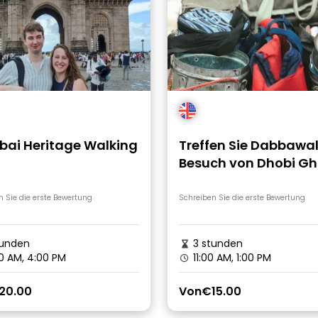
ai Heritage Walking
Treffen Sie Dabbawal
Besuch von Dhobi Gh
und Dharavi Slum mi
Zugfahrt
n Sie die erste Bewertung
Schreiben Sie die erste Bewertung
tunden
3 stunden
0 AM, 4:00 PM
11:00 AM, 1:00 PM
20.00
Von
€15.00