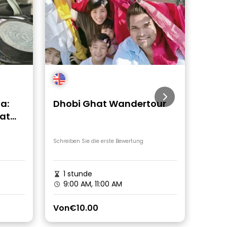
a:
Dhobi Ghat Wandertour
Ban
at
t
Schreiben Sie die erste Bewertung
Schreib
1 stunde
2st
9:00 AM, 11:00 AM
9:0
Von
€10.00
Von
€