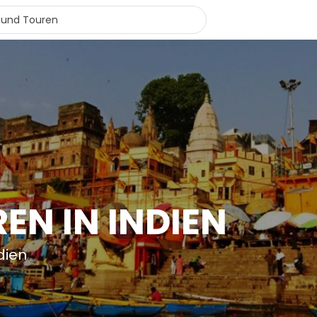
EN IN INDIEN
dien