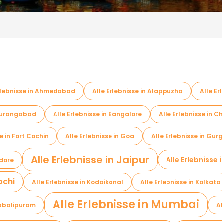
Erlebnisse in Ahmedabad
Alle Erlebnisse in Alappuzha
Alle Er
 Aurangabad
Alle Erlebnisse in Bangalore
Alle Erlebnisse in 
e in Fort Cochin
Alle Erlebnisse in Goa
Alle Erlebnisse in Gur
Alle Erlebnisse in Jaipur
Alle Erlebnisse 
ndore
ochi
Alle Erlebnisse in Kodaikanal
Alle Erlebnisse in Kolkata
Alle Erlebnisse in Mumbai
habalipuram
A