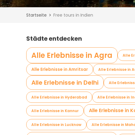
Startseite
Free tours in Indien
Städte entdecken
Alle Erlebnisse in Agra
Alle 
Alle Erlebnisse in Amritsar
Alle Erlebnisse in
Alle Erlebnisse in Delhi
Alle Erlebniss
Alle Erlebnisse in Hyderabad
Alle Erlebnisse in I
Alle Erlebnisse in K
Alle Erlebnisse in Kannur
Alle Erlebnisse in Lucknow
Alle Erlebnisse in Ma