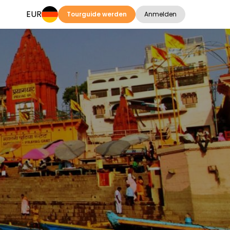
EUR
Tourguide werden
Anmelden