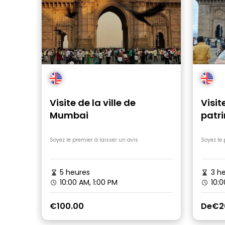
Visite de la ville de
Visit
Mumbai
patr
Soyez le premier à laisser un avis
Soyez le 
5 heures
3 he
10:00 AM, 1:00 PM
10:0
€100.00
De
€2