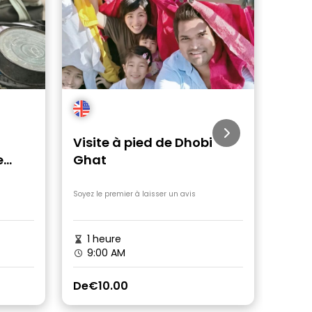
Visite à pied de Dhobi
Visi
e
Ghat
 à
Soyez le premier à laisser un avis
Soyez le
1 heure
2h 
9:00 AM
9:0
De
€10.00
De
€1