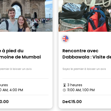
e à pied du
Rencontre avec
imoine de Mumbai
Dabbawala : Visite d
Dhobi Ghat et du
bidonville de Dharavi
premier à laisser un avis
Soyez le premier à laisser un avis
bord d'un train local
ures
3 heures
0 AM, 4:00 PM
11:00 AM, 1:00 PM
0.00
De
€15.00