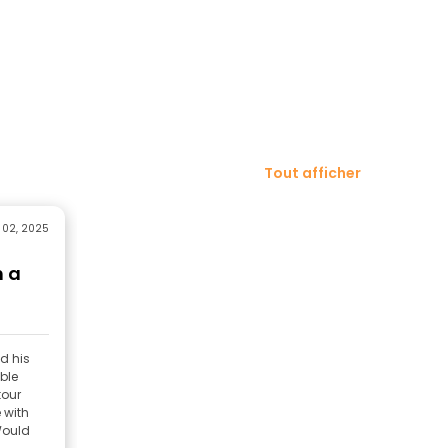
Tout afficher
c 02, 2025
h a
d his
ble
tour
 with
Would