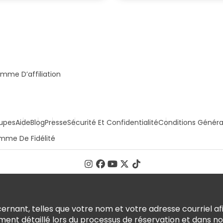
mme D’affiliation
upes
Aide
Blog
Presse
Sécurité Et Confidentialité
Conditions Généra
mme De Fidélité
rnant, telles que votre nom et votre adresse courriel afi
ment détaillé lors du processus de réservation et dans n