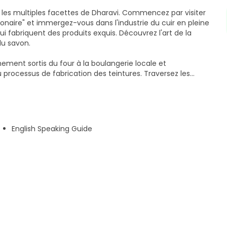
 les multiples facettes de Dharavi. Commencez par visiter
onaire" et immergez-vous dans l'industrie du cuir en pleine
ui fabriquent des produits exquis. Découvrez l'art de la
du savon.
hement sortis du four à la boulangerie locale et
processus de fabrication des teintures. Traversez les
sont les écoles, les hôpitaux et la diversité des maisons du
ge du plastique et apprenez comment la communauté
es durables. Faites l'expérience de la coexistence
English Speaking Guide
s résidents musulmans créer un sanctuaire pour les
, un habitant des bidonvilles, qui offre un point de vue
à la visite. Enfin, vous explorerez le marché des bidonvilles,
chandises et où vous pourrez trouver toute une série