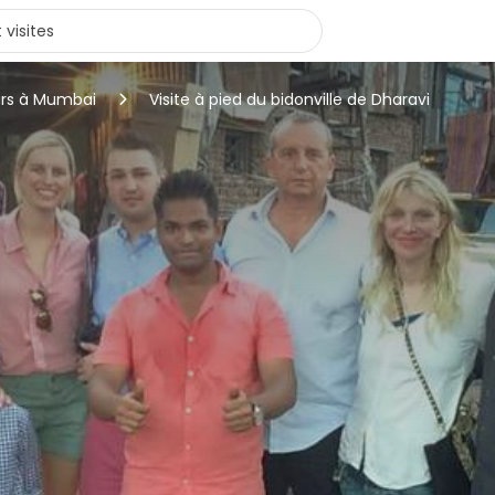
urs à Mumbai
Visite à pied du bidonville de Dharavi