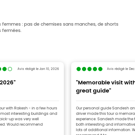
es femmes : pas de chemises sans manches, de shorts
s fermées.
Avis rédigé le Jan 10, 2026
Avis rédigé le De
 2026"
"Memorable visit wit
great guide"
our with Rakesh - in a few hours
Our personal guide Sandesh an
most interesting buildings and
driver made this tour a memora
 pick-up was very well
experience. Sandesh made the 
sed. Would recommend
both interesting and informative
lots of additional information. 