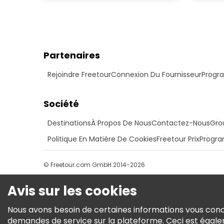
Partenaires
Rejoindre Freetour
Connexion Du Fournisseur
Progra
Société
Destinations
À Propos De Nous
Contactez-Nous
Gro
Politique En Matière De Cookies
Freetour Prix
Progra
© Freetour.com GmbH 2014-2026
Avis sur les cookies
Nous avons besoin de certaines informations vous conce
demandes de service sur la plateforme. Ceci est égale