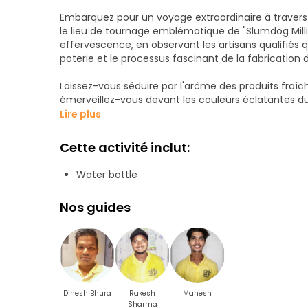
Embarquez pour un voyage extraordinaire à travers
le lieu de tournage emblématique de "Slumdog Milli
effervescence, en observant les artisans qualifiés q
poterie et le processus fascinant de la fabrication 
Laissez-vous séduire par l'arôme des produits fraîc
émerveillez-vous devant les couleurs éclatantes du 
ruelles étroites et découvrez les joyaux cachés que 
Lire plus
bidonville.
Cette activité inclut:
Soyez témoin des efforts incroyables de recycla
recycle les bidons d'huile végétale pour des pratiqu
Water bottle
harmonieuse de différentes religions en voyant de
hindous.
Nos guides
Mais ce qui distingue cette visite, c'est notre guide
unique et des histoires personnelles qui donnent vie 
un lieu animé où les habitants échangent leurs mar
d'articles intrigants.
Dinesh Bhura
Rakesh
Mahesh
Sharma