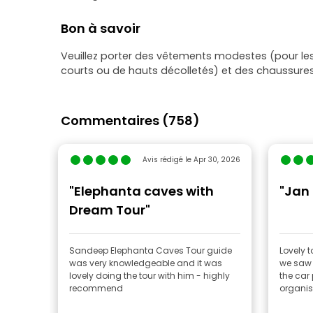
Bon à savoir
Veuillez porter des vêtements modestes (pour l
courts ou de hauts décolletés) et des chaussure
Commentaires (758)
Avis rédigé le Apr 30, 2026
"Elephanta caves with
"Jan
Dream Tour"
Sandeep Elephanta Caves Tour guide
Lovely t
was very knowledgeable and it was
we saw 
lovely doing the tour with him - highly
the car
recommend
organi