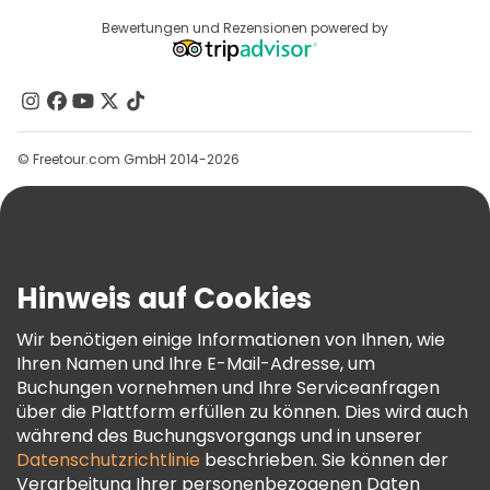
Anbieter-Anmeldung
Reiseziele
Bewertungen und Rezensionen powered by
Affiliate-Programm
Über Uns
Kontakt
Gruppen
© Freetour.com GmbH 2014-2026
Hilfe
Blog
Presse
Sicherheit Und Datenschutz
Hinweis auf Cookies
AGB Und Rechtliches
Wir benötigen einige Informationen von Ihnen, wie
Cookie-Richtlinie
Ihren Namen und Ihre E-Mail-Adresse, um
Freetour Auszeichnungen
Buchungen vornehmen und Ihre Serviceanfragen
über die Plattform erfüllen zu können. Dies wird auch
Treueprogramm
während des Buchungsvorgangs und in unserer
Datenschutzrichtlinie
beschrieben. Sie können der
Verarbeitung Ihrer personenbezogenen Daten