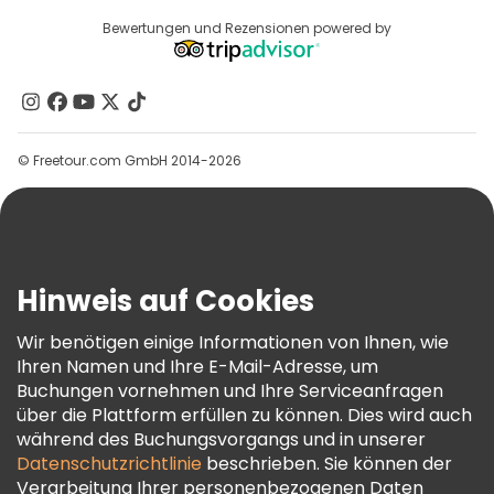
Anbieter-Anmeldung
Reiseziele
Bewertungen und Rezensionen powered by
Affiliate-Programm
Über Uns
Kontakt
Gruppen
© Freetour.com GmbH 2014-2026
Hilfe
Blog
Presse
Sicherheit Und Datenschutz
Hinweis auf Cookies
AGB Und Rechtliches
Wir benötigen einige Informationen von Ihnen, wie
Cookie-Richtlinie
Ihren Namen und Ihre E-Mail-Adresse, um
Freetour Auszeichnungen
Buchungen vornehmen und Ihre Serviceanfragen
über die Plattform erfüllen zu können. Dies wird auch
Treueprogramm
während des Buchungsvorgangs und in unserer
Datenschutzrichtlinie
beschrieben. Sie können der
Verarbeitung Ihrer personenbezogenen Daten