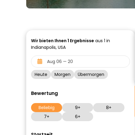
Wir bieten Ihnen
1
Ergebnisse
aus 1 in
Indianapolis, USA
Heute
Morgen
Übermorgen
Bewertung
Beliebig
9+
8+
7+
6+
Startzeit