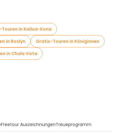
-Touren in Kailua-Kona
n in Roslyn
Gratis-Touren in Königinnen
en in Chula Vista
e
Freetour Auszeichnungen
Treueprogramm