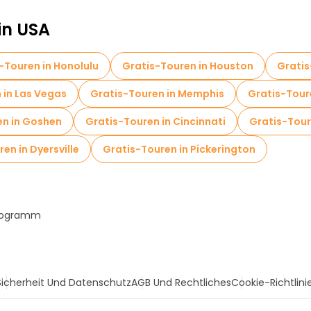
in USA
-Touren in Honolulu
Gratis-Touren in Houston
Gratis
 in Las Vegas
Gratis-Touren in Memphis
Gratis-Toure
en in Goshen
Gratis-Touren in Cincinnati
Gratis-Tour
en in Dyersville
Gratis-Touren in Pickerington
Programm
Sicherheit Und Datenschutz
AGB Und Rechtliches
Cookie-Richtlini