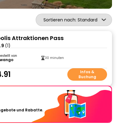
Sortieren nach: Standard
olis Attraktionen Pass
.9
(1)
gestellt von
30 minuten
wango
.91
Infos &
Buchung
Angebote und Rabatte.