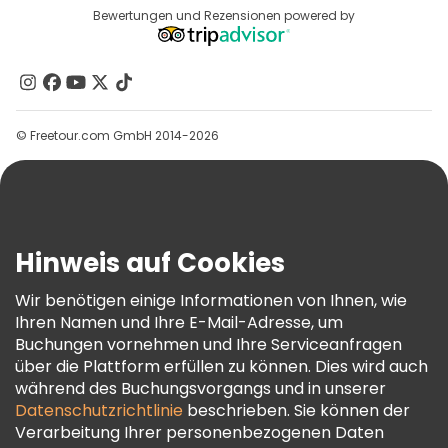
Reiseziele
Bewertungen und Rezensionen powered by
Affiliate-Programm
Über Uns
Kontakt
Gruppen
© Freetour.com GmbH 2014-2026
Hilfe
Blog
Presse
Sicherheit Und Datenschutz
Hinweis auf Cookies
AGB Und Rechtliches
Wir benötigen einige Informationen von Ihnen, wie
Cookie-Richtlinie
Ihren Namen und Ihre E-Mail-Adresse, um
Freetour Auszeichnungen
Buchungen vornehmen und Ihre Serviceanfragen
über die Plattform erfüllen zu können. Dies wird auch
Treueprogramm
während des Buchungsvorgangs und in unserer
Datenschutzrichtlinie
beschrieben. Sie können der
Verarbeitung Ihrer personenbezogenen Daten