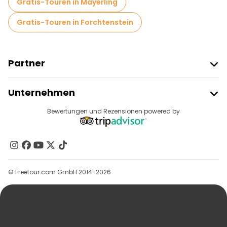
Gratis-Touren in Mayerling
Gratis-Touren in Forchtenstein
Partner
Freetour Beitreten
Unternehmen
Anbieter-Anmeldung
Reiseziele
Bewertungen und Rezensionen powered by
Affiliate-Programm
Über Uns
Kontakt
Gruppen
© Freetour.com GmbH 2014-2026
Hilfe
Blog
Presse
Sicherheit Und Datenschutz