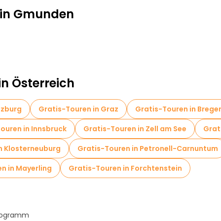
n in Gmunden
in Österreich
lzburg
Gratis-Touren in Graz
Gratis-Touren in Brege
ouren in Innsbruck
Gratis-Touren in Zell am See
Grat
n Klosterneuburg
Gratis-Touren in Petronell-Carnuntum
n in Mayerling
Gratis-Touren in Forchtenstein
Programm