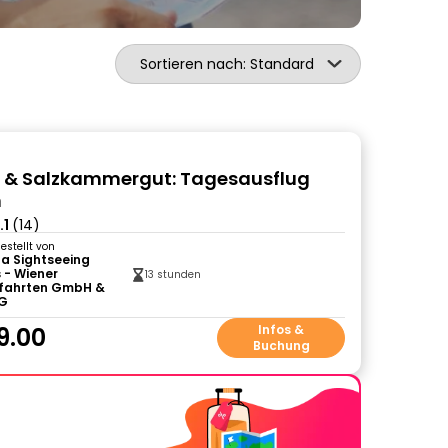
Sortieren nach: Standard
t & Salzkammergut: Tagesausflug
n
.1
(14)
gestellt von
a Sightseeing
 - Wiener
13 stunden
fahrten GmbH &
KG
9.00
Infos &
Buchung