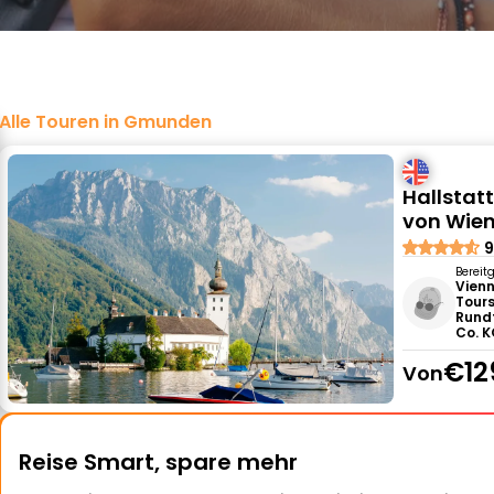
Alle Touren in Gmunden
Hallstat
von Wie
9
Bereit
Vienn
Tours
Rund
Co. 
€12
Von
Reise Smart, spare mehr