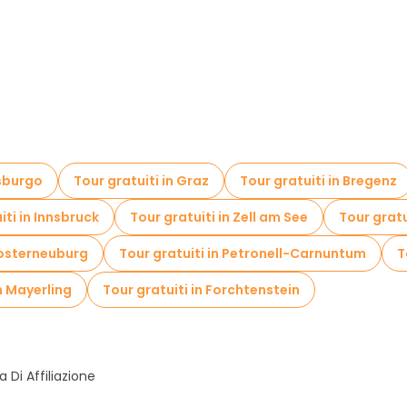
isburgo
Tour gratuiti in Graz
Tour gratuiti in Bregenz
iti in Innsbruck
Tour gratuiti in Zell am See
Tour grat
Klosterneuburg
Tour gratuiti in Petronell-Carnuntum
T
in Mayerling
Tour gratuiti in Forchtenstein
Di Affiliazione