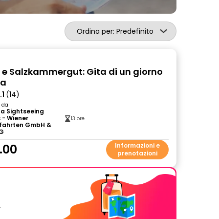
Ordina per: Predefinito
t e Salzkammergut: Gita di un giorno
na
.1
(14)
o da
a Sightseeing
 - Wiener
13 ore
fahrten GmbH &
KG
.00
Informazioni e
prenotazioni
.