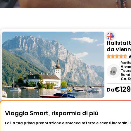
Hallstat
da Vien
9
Fornit
Vienn
Tours
Rund
Co. 
€129
Da
Viaggia Smart, risparmia di più
Fai la tua prima prenotazione e sblocca offerte e sconti incredibili