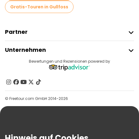
Gratis-Touren in Gullfoss
Partner
Freetour Beitreten
Unternehmen
Anbieter-Anmeldung
Reiseziele
Bewertungen und Rezensionen powered by
Affiliate-Programm
Über Uns
Kontakt
Gruppen
© Freetour.com GmbH 2014-2026
Hilfe
Blog
Presse
Sicherheit Und Datenschutz
Hinweis auf Cookies