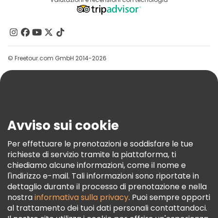
Destinazioni
Programma Di Affiliazione
Chi Siamo
Contattaci
Gruppi
© Freetour.com GmbH 2014-2026
Aiuto
Blog
Stampa
Sicurezza E Privacy
Avviso sui cookie
Termini E Condizioni
Informativa Sui Cookie
Per effettuare le prenotazioni e soddisfare le tue
richieste di servizio tramite la piattaforma, ti
Freetour Premi
chiediamo alcune informazioni, come il nome e
Programma Di Fidelizzazione
l'indirizzo e-mail. Tali informazioni sono riportate in
dettaglio durante il processo di prenotazione e nella
nostra
informativa sulla privacy
. Puoi sempre opporti
al trattamento dei tuoi dati personali contattandoci.