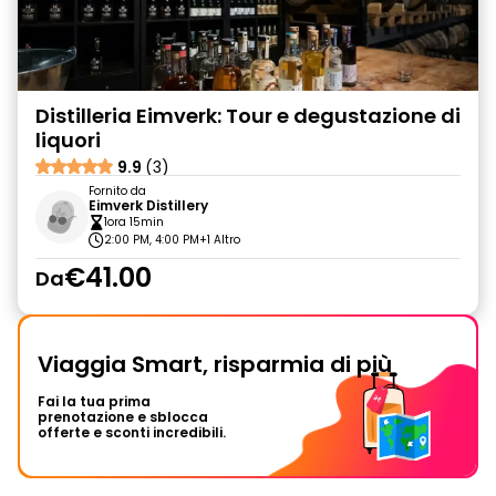
Distilleria Eimverk: Tour e degustazione di
liquori
9.9
(3)
Fornito da
Eimverk Distillery
1ora 15min
2:00 PM, 4:00 PM
+1 Altro
€41.00
Da
Viaggia Smart, risparmia di più
Fai la tua prima
prenotazione e sblocca
offerte e sconti incredibili.