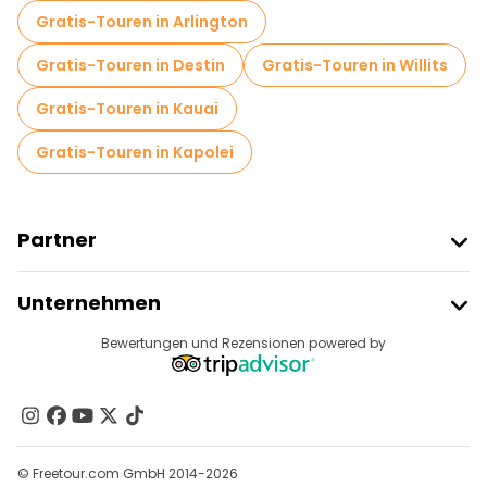
Gratis-Touren in Arlington
Gratis-Touren in Destin
Gratis-Touren in Willits
Gratis-Touren in Kauai
Gratis-Touren in Kapolei
Partner
Freetour Beitreten
Unternehmen
Anbieter-Anmeldung
Reiseziele
Bewertungen und Rezensionen powered by
Affiliate-Programm
Über Uns
Kontakt
Gruppen
© Freetour.com GmbH 2014-2026
Hilfe