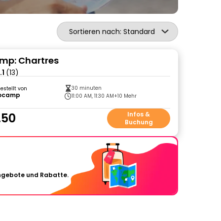
Sortieren nach: Standard
mp: Chartres
.1
(13)
30 minuten
gestellt von
ocamp
11:00 AM, 11:30 AM
+10 Mehr
.50
Infos &
Buchung
Angebote und Rabatte.