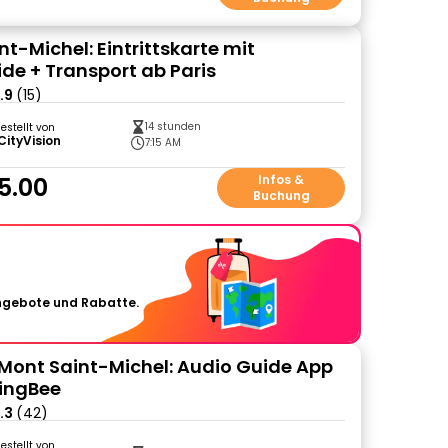
t-Michel: Eintrittskarte mit
de + Transport ab Paris
.9
(15)
14 stunden
gestellt von
CityVision
7:15 AM
5.00
Infos &
Buchung
Angebote und Rabatte.
l Mont Saint-Michel: Audio Guide App
ingBee
.3
(42)
gestellt von