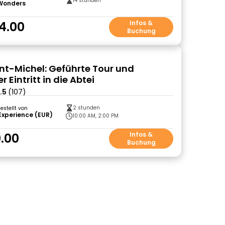
14 stunden
 Wonders
4.00
Infos &
Buchung
nt-Michel: Geführte Tour und
r Eintritt in die Abtei
.5
(107)
2 stunden
gestellt von
Experience (EUR)
10:00 AM, 2:00 PM
.00
Infos &
Buchung