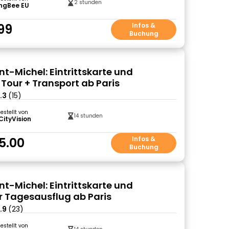
2 stunden
ingBee EU
99
Infos &
Buchung
nt-Michel: Eintrittskarte und
 Tour + Transport ab Paris
.3
(15)
gestellt von
14 stunden
CityVision
5.00
Infos &
Buchung
nt-Michel: Eintrittskarte und
r Tagesausflug ab Paris
.9
(23)
gestellt von