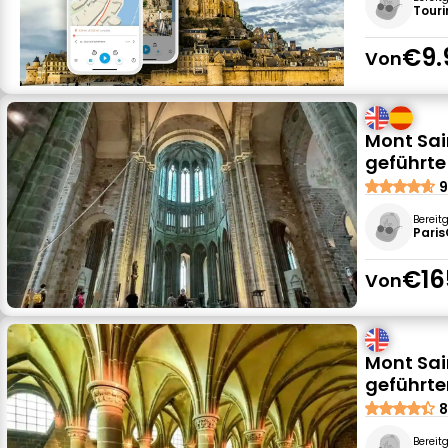
Tour
€9.
Von
Mont Sai
geführte
9
Bereit
Paris
€16
Von
Mont Sai
geführte
8
Bereit