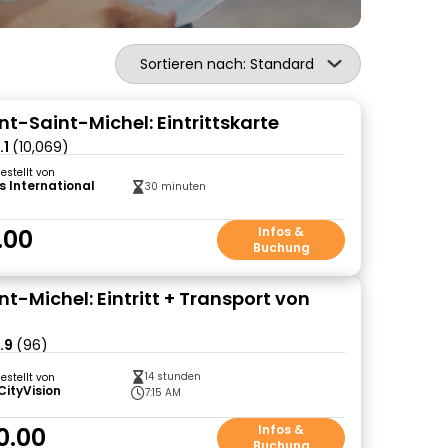
Sortieren nach: Standard
nt-Saint-Michel: Eintrittskarte
.1
(10,069)
gestellt von
s International
30 minuten
.00
Infos &
Buchung
t-Michel: Eintritt + Transport von
.9
(96)
14 stunden
gestellt von
CityVision
7:15 AM
0.00
Infos &
Buchung