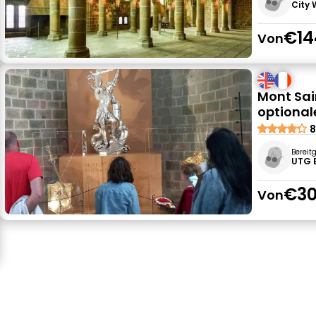
City
€14
Von
Mont Sai
optionale
8
Bereit
UTG 
€30
Von