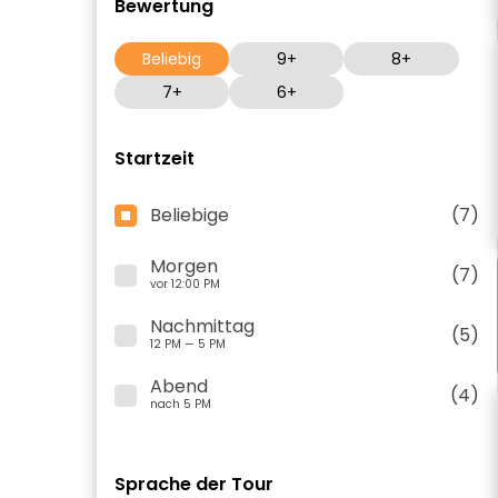
Bewertung
Beliebig
9+
8+
7+
6+
Startzeit
Beliebige
(7)
Morgen
(7)
vor 12:00 PM
Nachmittag
(5)
12 PM — 5 PM
Abend
(4)
nach 5 PM
Sprache der Tour