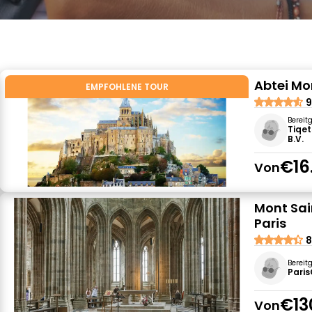
Abtei Mo
EMPFOHLENE TOUR
9
Bereit
Tiqet
B.V.
€16
Von
Mont Sain
Paris
8
Bereit
Paris
€13
Von