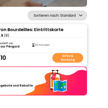
Sortieren nach: Standard
on Bourdeilles: Eintrittskarte
.9
(8)
gestellt von
30 minuten
our Périgord
.10
Infos &
Buchung
Angebote und Rabatte.