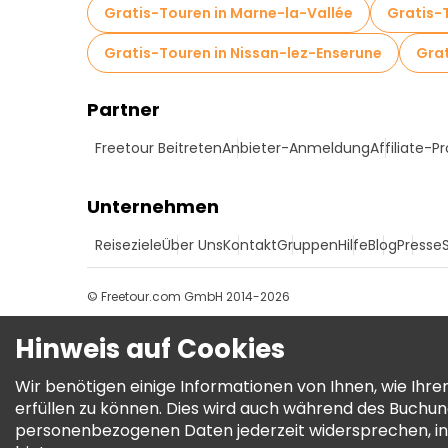
Gratis-Touren in Marne-la-Vallée
Gratis-
Gratis-Touren in Nissan-lez-Enserune
Grat
Partner
Freetour Beitreten
Anbieter-Anmeldung
Affiliate-
Unternehmen
Reiseziele
Über Uns
Kontakt
Gruppen
Hilfe
Blog
Presse
© Freetour.com GmbH 2014-2026
Hinweis auf Cookies
Wir benötigen einige Informationen von Ihnen, wie Ih
erfüllen zu können. Dies wird auch während des Buchu
personenbezogenen Daten jederzeit widersprechen, in