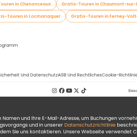
Touren in Chenonceaux
Gratis-Touren in Chaumont-sur-
is-Touren in Locmariaquer
Gratis-Touren in Ferney-Volt
Programm
Sicherheit Und Datenschutz
AGB Und Rechtliches
Cookie-Richtlini
Bewe
ren Namen und Ihre E-Mail-Adresse, um Buchungen vorneh
ngsvorgangs und in unserer
Datenschutzrichtlinie
beschrie
dem Sie uns kontaktieren. Unsere Webseite verwendet Co