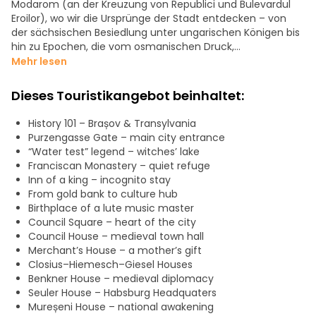
Modarom (an der Kreuzung von Republici und Bulevardul
Eroilor), wo wir die Ursprünge der Stadt entdecken – von
der sächsischen Besiedlung unter ungarischen Königen bis
hin zu Epochen, die vom osmanischen Druck,
mongolischen Invasionen und der Herrschaft der
Mehr lesen
Habsburger geprägt waren.
Dieses Touristikangebot beinhaltet:
Wir lassen die vielfältigen Gemeinschaften lebendig
werden, die Brașov geprägt haben: Sachsen, Rumänen,
History 101 – Brașov & Transylvania
Ungarn sowie griechische und bulgarische Kaufleute, die zu
Purzengasse Gate – main city entrance
seinem Wohlstand und seiner kulturellen Identität
“Water test” legend – witches’ lake
beigetragen haben.
Franciscan Monastery – quiet refuge
Inn of a king – incognito stay
Vom alten Stadttor aus schlendern wir in Richtung Rathaus
From gold bank to culture hub
und der Patrizierhäuser und setzen unseren Weg zur
Birthplace of a lute music master
berühmten Schwarzen Kirche fort, um das religiöse und
Council Square – heart of the city
architektonische Erbe zu erkunden. Bei einem Spaziergang
Council House – medieval town hall
entlang der mittelalterlichen Stadtmauern, Tore, Bastionen
Merchant’s House – a mother’s gift
und Türme erfahren Sie die Geschichten hinter deren Bau
Closius–Hiemesch–Giesel Houses
und Verteidigung.
Benkner House – medieval diplomacy
Seuler House – Habsburg Headquaters
Unsere Route führt über Kopfsteinpflasterstraßen und
Mureșeni House – national awakening
malerische Wege, darunter auch Aussichtspunkte im Wald,