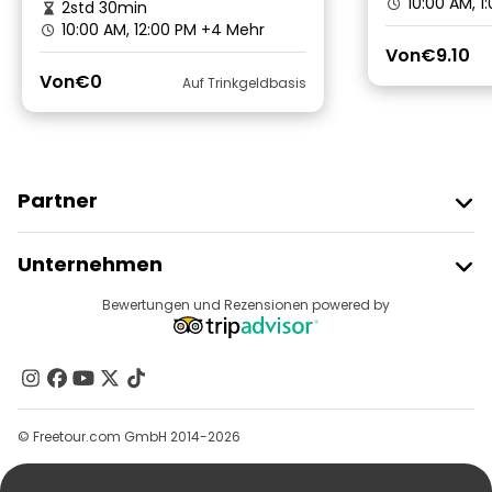
10:00 AM, 1
2std 30min
10:00 AM, 12:00 PM
+4 Mehr
Von
€9.10
Von
€0
Auf Trinkgeldbasis
Partner
Freetour Beitreten
Unternehmen
Anbieter-Anmeldung
Reiseziele
Bewertungen und Rezensionen powered by
Affiliate-Programm
Über Uns
Kontakt
Gruppen
© Freetour.com GmbH 2014-2026
Hilfe
Blog