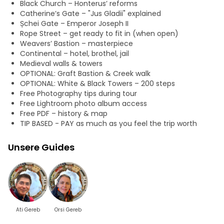
Black Church – Honterus’ reforms
die sich ideal zum Fotografieren eignen. Außerdem geben
Catherine’s Gate – "Jus Gladii" explained
wir Ihnen Tipps zu den besten Motiven, damit Sie
Șchei Gate – Emperor Joseph II
unvergessliche Bilder festhalten können.
Rope Street – get ready to fit in (when open)
Weavers’ Bastion – masterpiece
Dieses Erlebnis ist für kleine Gruppen konzipiert und
Continental – hotel, brothel, jail
verbindet Geschichte, Legenden und Atmosphäre.
Medieval walls & towers
OPTIONAL: Graft Bastion & Creek walk
OPTIONAL: White & Black Towers – 200 steps
Free Photography tips during tour
Free Lightroom photo album access
Free PDF – history & map
TIP BASED - PAY as much as you feel the trip worth
Unsere Guides
Ati Gereb
Orsi Gereb