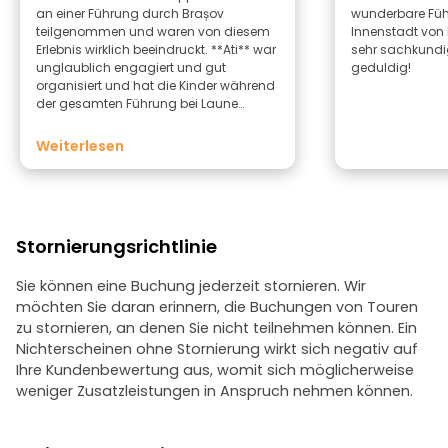
an einer Führung durch Brașov
wunderbare Füh
teilgenommen und waren von diesem
Innenstadt von 
Erlebnis wirklich beeindruckt. **Ati** war
sehr sachkundig
unglaublich engagiert und gut
geduldig!
organisiert und hat die Kinder während
der gesamten Führung bei Laune
gehalten und ihr Interesse geweckt. Er
hat spezielle Materialien für die Führung
Weiterlesen
erstellt, wodurch diese interaktiv,
unterhaltsam und lehrreich wurde. Er
erzählte faszinierende Fakten über
Brașov sowie lokale Legenden und
Geschichten, die die Aufmerksamkeit
Stornierungsrichtlinie
aller fesselten. Ich kann **Ati** als
Reiseleiter sowohl für Kindergruppen als
auch für Erwachsene wärmstens
Sie können eine Buchung jederzeit stornieren. Wir
empfehlen. Seine Professionalität, seine
möchten Sie daran erinnern, die Buchungen von Touren
Begeisterung und seine Fähigkeit, die
zu stornieren, an denen Sie nicht teilnehmen können. Ein
Geschichte der Stadt zum Leben zu
Nichterscheinen ohne Stornierung wirkt sich negativ auf
erwecken, machen die Führung zu
Ihre Kundenbewertung aus, womit sich möglicherweise
einem wahrhaft unvergesslichen
weniger Zusatzleistungen in Anspruch nehmen können.
Erlebnis.