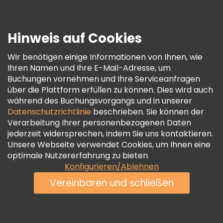
Presse
Sicherheit Und Datenschutz
Hinweis auf Cookies
AGB Und Rechtliches
Wir benötigen einige Informationen von Ihnen, wie
Cookie-Richtlinie
Ihren Namen und Ihre E-Mail-Adresse, um
Freetour Auszeichnungen
Buchungen vornehmen und Ihre Serviceanfragen
über die Plattform erfüllen zu können. Dies wird auch
Treueprogramm
während des Buchungsvorgangs und in unserer
Datenschutzrichtlinie
beschrieben. Sie können der
Verarbeitung Ihrer personenbezogenen Daten
jederzeit widersprechen, indem Sie uns kontaktieren.
Unsere Webseite verwendet Cookies, um Ihnen eine
optimale Nutzererfahrung zu bieten.
Konfigurieren/Ablehnen
Vereinbaren und schließen
Siehe Verfügbarkeit