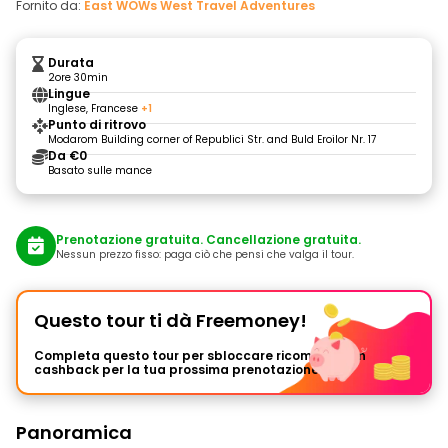
Fornito da:
East WOWs West Travel Adventures
Durata
2ore 30min
Lingue
Inglese, Francese
+1
Punto di ritrovo
Modarom Building corner of Republici Str. and Buld Eroilor Nr. 17
Da €0
Basato sulle mance
Prenotazione gratuita. Cancellazione gratuita.
Nessun prezzo fisso: paga ciò che pensi che valga il tour.
Questo tour ti dà Freemoney!
Completa questo tour per sbloccare ricompense in
cashback per la tua prossima prenotazione.
Panoramica