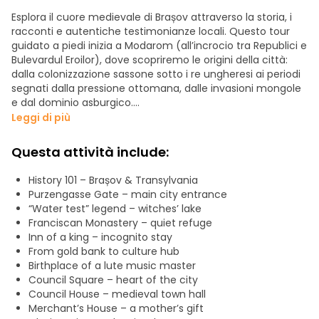
Esplora il cuore medievale di Brașov attraverso la storia, i
racconti e autentiche testimonianze locali. Questo tour
guidato a piedi inizia a Modarom (all’incrocio tra Republici e
Bulevardul Eroilor), dove scopriremo le origini della città:
dalla colonizzazione sassone sotto i re ungheresi ai periodi
segnati dalla pressione ottomana, dalle invasioni mongole
e dal dominio asburgico.
Leggi di più
Faremo rivivere le diverse comunità che hanno
caratterizzato Brașov: Sassoni, Rumeni, Ungheresi, insieme
Questa attività include:
ai mercanti greci e bulgari che hanno contribuito alla sua
prosperità e identità culturale.
History 101 – Brașov & Transylvania
Purzengasse Gate – main city entrance
Partendo dall’antica porta della città, passeggeremo verso
“Water test” legend – witches’ lake
il Palazzo del Consiglio e le dimore dei mercanti patrizi, per
Franciscan Monastery – quiet refuge
poi proseguire verso l’iconica Chiesa Nera, esplorando il
Inn of a king – incognito stay
patrimonio religioso e architettonico. Passeggiando lungo
From gold bank to culture hub
le mura medievali, le porte, i bastioni e le torri, ascolterete
Birthplace of a lute music master
le storie che si celano dietro la loro costruzione e difesa.
Council Square – heart of the city
Council House – medieval town hall
Il nostro percorso si snoda lungo strade acciottolate e
Merchant’s House – a mother’s gift
sentieri panoramici, compresi punti panoramici immersi