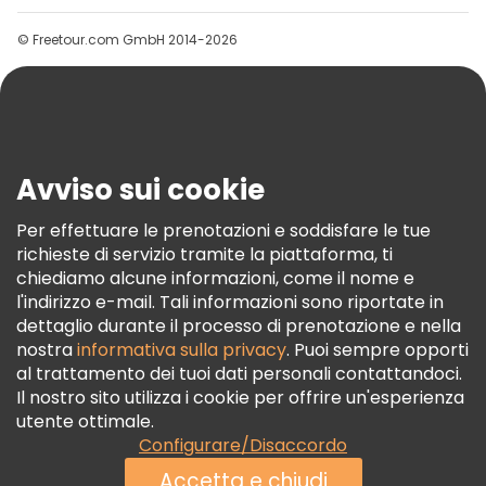
Gruppi
© Freetour.com GmbH 2014-2026
Aiuto
Blog
Stampa
Sicurezza E Privacy
Avviso sui cookie
Termini E Condizioni
Informativa Sui Cookie
Per effettuare le prenotazioni e soddisfare le tue
richieste di servizio tramite la piattaforma, ti
Freetour Premi
chiediamo alcune informazioni, come il nome e
Programma Di Fidelizzazione
l'indirizzo e-mail. Tali informazioni sono riportate in
dettaglio durante il processo di prenotazione e nella
nostra
informativa sulla privacy
. Puoi sempre opporti
al trattamento dei tuoi dati personali contattandoci.
Il nostro sito utilizza i cookie per offrire un'esperienza
utente ottimale.
Configurare/Disaccordo
Accetta e chiudi