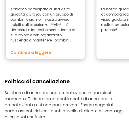
Abbiamo partecipato a una visita
La nostra guida t
guidata a Brașov con un gruppo di
accompagnato 
bambini e siamo rimasti davvero
visita guidata n
colpiti dall’esperienza. **Ati** si è
molto competent
dimostrato incredibilmente dedito al
paziente!
suo lavoro e ben organizzato,
riuscendo a mantenere i bambini
coinvolti e interessati per tutta la durata
del tour. Ha creato materiali
Continua a leggere
appositamente pensati per la visita,
rendendola interattiva, divertente ed
educativa. Ha condiviso curiosità
affascinanti su Brașov, insieme a
leggende e storie locali che hanno
Politica di cancellazione
catturato l’attenzione di tutti. Consiglio
vivamente **Ati** come guida sia per
gruppi di bambini che per adulti. La
Sei libero di annullare una prenotazione in qualsiasi
sua professionalità, il suo entusiasmo e
momento. Ti ricordiamo gentilmente di annullare le
la sua capacità di far rivivere la storia
prenotazioni a cui non puoi arrivare. Essere segnalati
della città rendono il tour un’esperienza
come assenti riduce i punti a livello di cliente e i vantaggi
davvero memorabile.
di cui puoi usufruire.