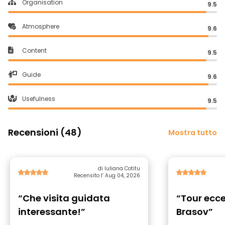
Organisation
9.5
Atmosphere
9.6
Content
9.5
Guide
9.6
Usefulness
9.5
Recensioni (48)
Mostra tutto
di Iuliana Cotitu
Recensito l’ Aug 04, 2026
“Che visita guidata
“Tour ecce
interessante!”
Brasov”