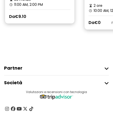
11:00 AM, 2:00 PM
2 ore
10:00 AM, 1
Da
€9.10
Da
€0
Partner
Iscriviti Al Freetour
Società
Accesso Del Fornitore
Destinazioni
Valutazioni e recensioni con tecnologia
Programma Di Affiliazione
Chi Siamo
Contattaci