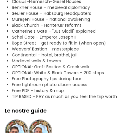
Closius–Hiemesch–Giesel Houses
nel bosco ideali per scattare foto; vi daremo anche consigli
Benkner House – medieval diplomacy
sui luoghi migliori per aiutarvi a immortalare immagini
Seuler House – Habsburg Headquaters
indimenticabili.
Mureșeni House – national awakening
Black Church – Honterus’ reforms
Pensata per piccoli gruppi, questa esperienza unisce storia,
Catherine’s Gate – "Jus Gladii" explained
leggende e atmosfera.
Șchei Gate – Emperor Joseph II
Rope Street – get ready to fit in (when open)
Weavers’ Bastion – masterpiece
Continental – hotel, brothel, jail
Medieval walls & towers
OPTIONAL: Graft Bastion & Creek walk
OPTIONAL: White & Black Towers – 200 steps
Free Photography tips during tour
Free Lightroom photo album access
Free PDF – history & map
TIP BASED - PAY as much as you feel the trip worth
Le nostre guide