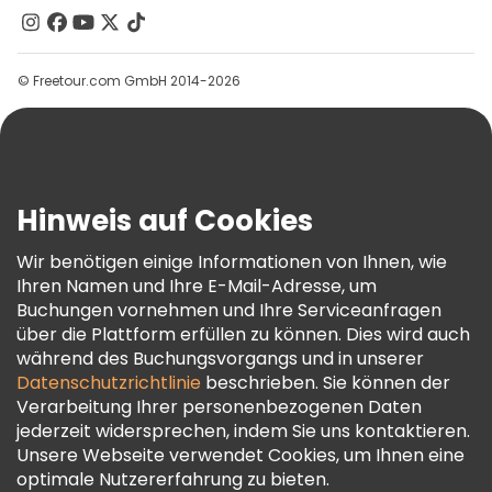
Kontakt
Gruppen
© Freetour.com GmbH 2014-2026
Hilfe
Blog
Presse
Sicherheit Und Datenschutz
Hinweis auf Cookies
AGB Und Rechtliches
Wir benötigen einige Informationen von Ihnen, wie
Cookie-Richtlinie
Ihren Namen und Ihre E-Mail-Adresse, um
Freetour Auszeichnungen
Buchungen vornehmen und Ihre Serviceanfragen
über die Plattform erfüllen zu können. Dies wird auch
Treueprogramm
während des Buchungsvorgangs und in unserer
Datenschutzrichtlinie
beschrieben. Sie können der
Verarbeitung Ihrer personenbezogenen Daten
jederzeit widersprechen, indem Sie uns kontaktieren.
Unsere Webseite verwendet Cookies, um Ihnen eine
optimale Nutzererfahrung zu bieten.