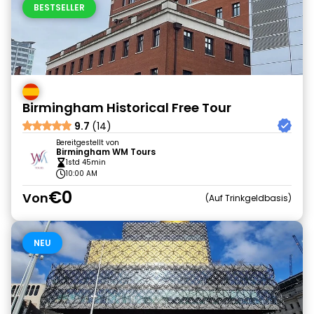
BESTSELLER
Birmingham Historical Free Tour
9.7
(14)
Bereitgestellt von
Birmingham WM Tours
1std 45min
10:00 AM
€0
Von
Auf Trinkgeldbasis
NEU