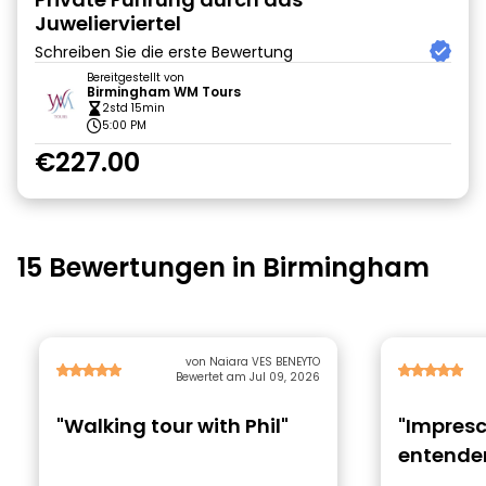
Juwelierviertel
Schreiben Sie die erste Bewertung
Bereitgestellt von
Birmingham WM Tours
2std 15min
5:00 PM
€227.00
15 Bewertungen in Birmingham
von Naiara VES BENEYTO
Bewertet am Jul 09, 2026
"Walking tour with Phil"
"Impresc
entender