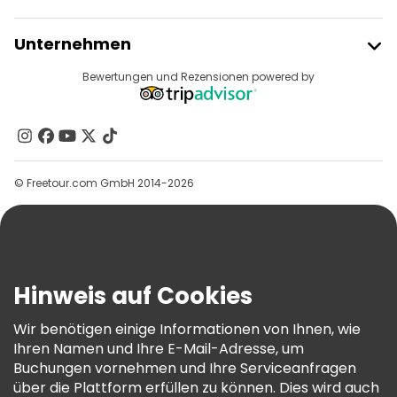
Freetour Beitreten
Unternehmen
Anbieter-Anmeldung
Reiseziele
Bewertungen und Rezensionen powered by
Affiliate-Programm
Über Uns
Kontakt
Gruppen
© Freetour.com GmbH 2014-2026
Hilfe
Blog
Presse
Sicherheit Und Datenschutz
Hinweis auf Cookies
AGB Und Rechtliches
Wir benötigen einige Informationen von Ihnen, wie
Cookie-Richtlinie
Ihren Namen und Ihre E-Mail-Adresse, um
Freetour Auszeichnungen
Buchungen vornehmen und Ihre Serviceanfragen
über die Plattform erfüllen zu können. Dies wird auch
Treueprogramm