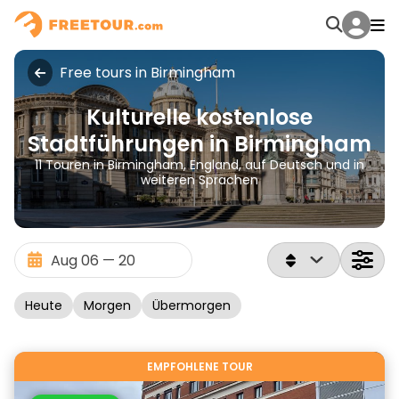
Free tours in Birmingham
Kulturelle kostenlose
Stadtführungen in Birmingham
11 Touren in Birmingham, England, auf Deutsch und in
weiteren Sprachen
Heute
Morgen
Übermorgen
EMPFOHLENE TOUR