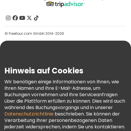
Affiliate-Programm
Über Uns
Kontakt
Gruppen
© Freetour.com GmbH 2014-2026
Hilfe
Blog
Presse
Sicherheit Und Datenschutz
Hinweis auf Cookies
AGB Und Rechtliches
Wir benötigen einige Informationen von Ihnen, wie
Cookie-Richtlinie
Ihren Namen und Ihre E-Mail-Adresse, um
Freetour Auszeichnungen
Buchungen vornehmen und Ihre Serviceanfragen
über die Plattform erfüllen zu können. Dies wird auch
Treueprogramm
während des Buchungsvorgangs und in unserer
Datenschutzrichtlinie
beschrieben. Sie können der
Verarbeitung Ihrer personenbezogenen Daten
jederzeit widersprechen, indem Sie uns kontaktieren.