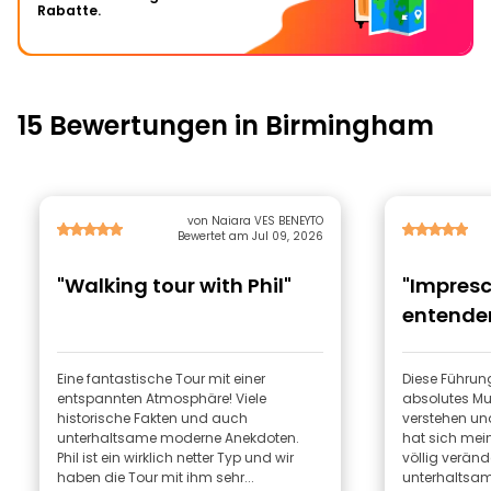
Rabatte.
15 Bewertungen in Birmingham
von Naiara VES BENEYTO
Bewertet am Jul 09, 2026
"Walking tour with Phil"
"Impresc
entender
Eine fantastische Tour mit einer
Diese Führung
entspannten Atmosphäre! Viele
absolutes Mu
historische Fakten und auch
verstehen un
unterhaltsame moderne Anekdoten.
hat sich mei
Phil ist ein wirklich netter Typ und wir
völlig veränd
haben die Tour mit ihm sehr...
unterhaltsam,