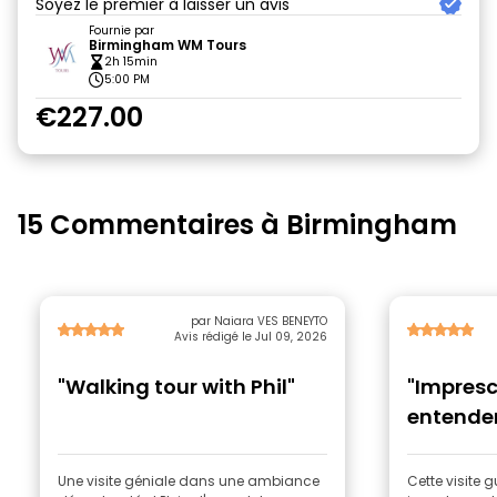
Soyez le premier à laisser un avis
Fournie par
Birmingham WM Tours
2h 15min
5:00 PM
€227.00
15 Commentaires à Birmingham
par Naiara VES BENEYTO
Avis rédigé le Jul 09, 2026
"Walking tour with Phil"
"Impresc
entender
Une visite géniale dans une ambiance
Cette visite 