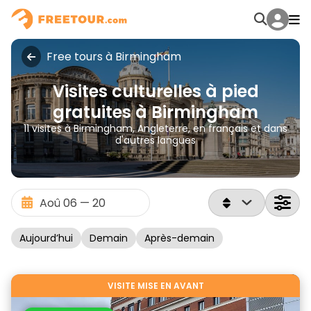
Free tours à Birmingham
Visites culturelles à pied
gratuites à Birmingham
11 visites à Birmingham, Angleterre, en français et dans
d'autres langues
Aujourd’hui
Demain
Après-demain
VISITE MISE EN AVANT