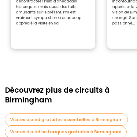
décontractée ! Plein d'anecdotes
incontournab
historiques, mais aussi des faits
apprécier la v
amusants sur le présent. Phil est
vision de B
vraiment sympa et on a beaucoup
changé. Sant
apprécié la visite en sa...
passionné...
Découvrez plus de circuits à
Birmingham
Visites à pied gratuites essentielles à Birmingham
Visites à pied historiques gratuites à Birmingham