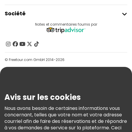
Rejoindre Freetour
Société
Connexion Du Fournisseur
Destinations
Notes et commentaires fournis par
Programme D’affiliation
À Propos De Nous
Contactez-Nous
Groupes
© Freetour.com GmbH 2014-2026
Aide
Blog
Presse
Sécurité Et Confidentialité
Avis sur les cookies
Conditions Générales Et Mentions Légales
Nous avons besoin de certaines informations vous
Politique En Matière De Cookies
concernant, telles que votre nom et votre adresse
Freetour Prix
courriel afin de faire des réservations et de répondre
à vos demandes de service sur la plateforme. Ceci
Programme De Fidélité