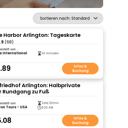
Sortieren nach: Standard
e Harbor Arlington: Tageskarte
.9
(68)
gestellt von
s International
30 minuten
.89
Infos &
Buchung
friedhof Arlington: Halbprivate
r Rundgang zu Fuß
2std 30min
gestellt von
on Tours - USA
9:30 AM
.08
Infos &
Buchung