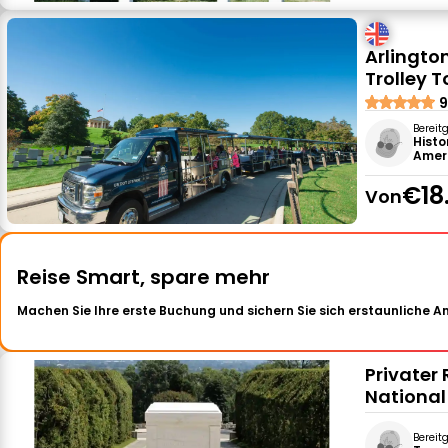
Arlingto
Trolley T
9
Bereit
Histo
Ameri
€18
Von
Reise Smart, spare mehr
Machen Sie Ihre erste Buchung und sichern Sie sich erstaunliche 
Privater
Nationa
Bereit