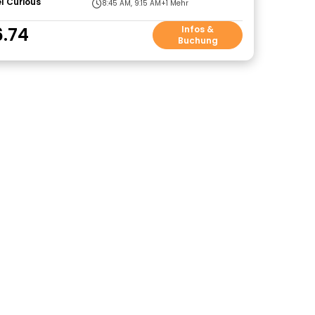
l Curious
8:45 AM, 9:15 AM
+1 Mehr
6.74
Infos &
Buchung