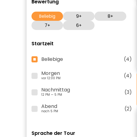
Bewertung
Beliebig
9+
8+
7+
6+
Startzeit
Beliebige
(4)
Morgen
(4)
vor 12:00 PM
Nachmittag
(3)
12 PM — 5 PM
Abend
(2)
nach 5 PM
Sprache der Tour