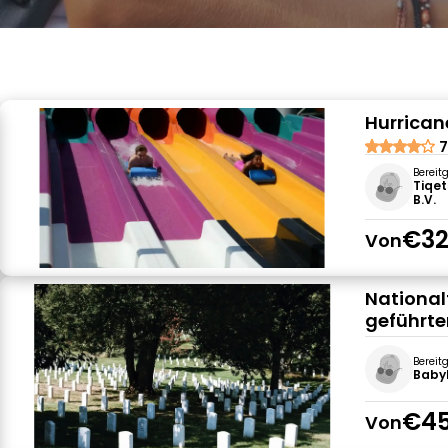
Hurrican
7
Bereit
Tiqet
B.V.
€32
Von
National
geführte
Bereit
Babyl
€45
Von