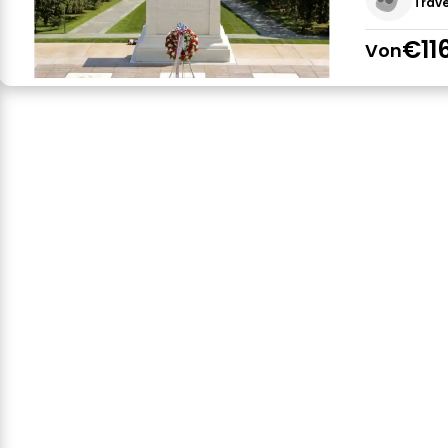
Trave
€11
Von