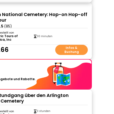
n National Cemetery: Hop-on Hop-off
our
.5
(85)
gestellt von
ric Tours of
30 minuten
ca, Inc
.66
Infos &
Buchung
Angebote und Rabatte.
 Rundgang über den Arlington
l Cemetery
3 stunden
gestellt von