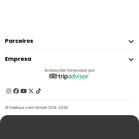
Parceiros
Aderir Ao Freetour
Empresa
Registo Do Fornecedor
Destinos
Avaliações fornecidas por
Programa De Afiliados
Quem Somos
Contacte-Nos
Grupos
© Freetour.com GmbH 2014-2026
Ajuda
Blog
Imprensa