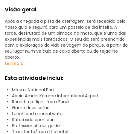
Visão geral
Após a chegada à pista de aterragem, será recebido pelo
nosso guia e seguirá para um passeio de dia inteiro. À
tarde, desfrutará de um almoço no mato, que é uma das
experiências mais fantásticas. O seu dia será preenchido
com a exploração da vida selvagem do parque, a partir do
seu lugar num veículo de caixa aberta ou de tejadilho
aberto.
Ler mais
Esta viagem confortável e privilegiada através do mato
selvagem africano é uma oportunidade única na vida!
Esta atividade inclui:
Pode esperar ver muitos mamíferos africanos, tais como
elefantes, girafas, leões, búfalos, zebras e até mesmo cães
Mikumi National Park
selvagens africanos muito raros.
Abeid Amani Karume International Airport
Round trip flight from Zanzi
Game drive safari
Lunch and mineral water
Safari side open cars
Professional tour guide.
Transfer to/from the hotel