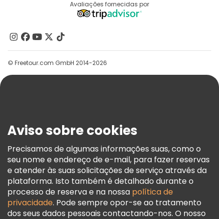
Destinos
Avaliações fornecidas por
Programa De Afiliados
Quem Somos
Contacte-Nos
Grupos
© Freetour.com GmbH 2014-2026
Ajuda
Blog
Imprensa
Segurança E Privacidade
Aviso sobre cookies
Termos E Informações Legais
Política De Cookies
Precisamos de algumas informações suas, como o
seu nome e endereço de e-mail, para fazer reservas
Freetour Prémios
e atender às suas solicitações de serviço através da
Programa De Fidelidade
plataforma. Isto também é detalhado durante o
processo de reserva e na nossa
política de
privacidade
. Pode sempre opor-se ao tratamento
dos seus dados pessoais contactando-nos. O nosso