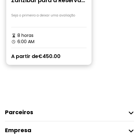
Zanzibar para a Reserva
de Caça Selous
Seja o primeiro a deixar uma avaliação
8 horas
6:00 AM
A partir de
€450.00
Parceiros
Aderir Ao Freetour
Empresa
Registo Do Fornecedor