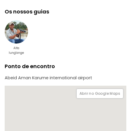
Os nossos guias
Alfa
lung'ange
Ponto de encontro
Abeid Aman Karume international airport
Abrir no Google Maps