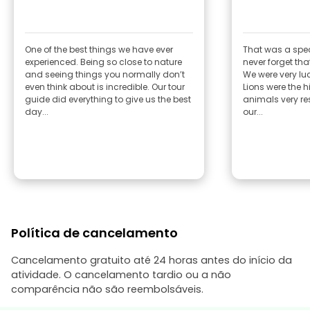
One of the best things we have ever
That was a speci
experienced. Being so close to nature
never forget tha
and seeing things you normally don’t
We were very lucky, We all saw a
even think about is incredible. Our tour
Lions were the h
guide did everything to give us the best
animals very res
day...
our...
Política de cancelamento
Cancelamento gratuito até 24 horas antes do início da
atividade. O cancelamento tardio ou a não
comparência não são reembolsáveis.