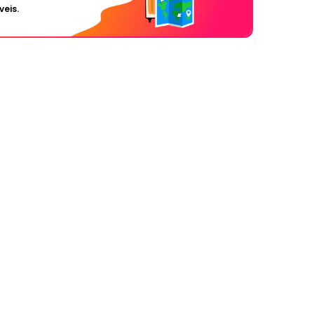
veis.