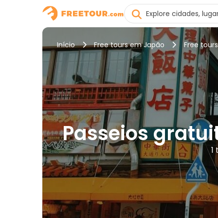
Início
Free tours em Japão
Free tou
Passeios gratui
1