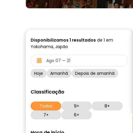
Disponibilizamos
1
resultados
de 1 em
Yokohama, Japão
Hoje
Amanhã
Depois de amanhã
Classificação
Todos
9+
8+
7+
6+
Hora de início