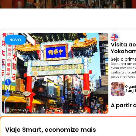
NOVO
Visita a
Yokoha
Seja o prim
Descubra um dos
excursão! Deli
juntos a vibra
pelos melhores 
Organi
Eunji
A partir 
Viaje Smart, economize mais