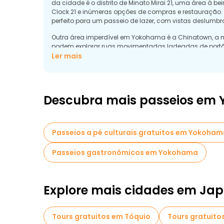
da cidade é o distrito de Minato Mirai 21, uma área à 
Clock 21 e inúmeras opções de compras e restauração. 
perfeito para um passeio de lazer, com vistas deslumbr
Outra área imperdível em Yokohama é a Chinatown, a m
podem explorar ruas movimentadas ladeadas de portões
servem a deliciosa cozinha chinesa. O Parque Yamash
Ler mais
abertos, é um local popular para piqueniques e passeio
Descubra mais passeios em
Passeios a pé culturais gratuitos em Yokoha
Passeios gastronômicos em Yokohama
Explore mais cidades em Ja
Tours gratuitos em Tóquio
Tours gratuito