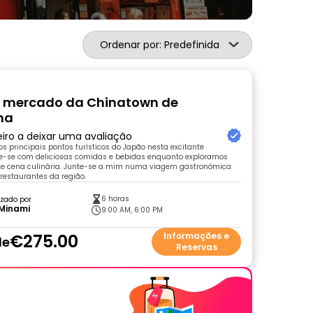
Ordenar por: Predefinida
o mercado da Chinatown de
ma
eiro a deixar uma avaliação
 principais pontos turísticos do Japão nesta excitante
cie-se com deliciosas comidas e bebidas enquanto exploramos
nte cena culinária. Junte-se a mim numa viagem gastronómica
restaurantes da região.
6 horas
zado por
 Minami
9:00 AM, 6:00 PM
€275.00
Informações e
de
Reservas