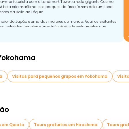
beira-mar futurista com a Landmark Tower, a roda gigante Cosmo
A bela orla marítima e os parques da área fazem dela um local
antes da Baía de Tóquio.
aior do Japão e uma das maiores do mundo. Aqui, os visitantes
 coloridos, templos e uma infinidade de restaurantes que
ita, nas proximidades, com as suas vistas panorâmicas e espaços
s à beira-mar.
 Yokohama
ma
Visitas para pequenos grupos em Yokohama
Visi
pão
s em Quioto
Tours gratuitos em Hiroshima
Tours gra