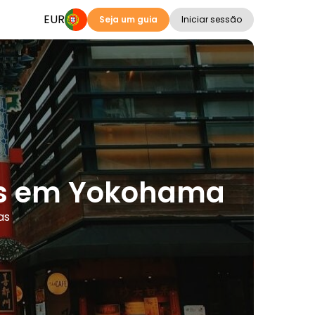
EUR
Seja um guia
Iniciar sessão
ões em Yokohama
as