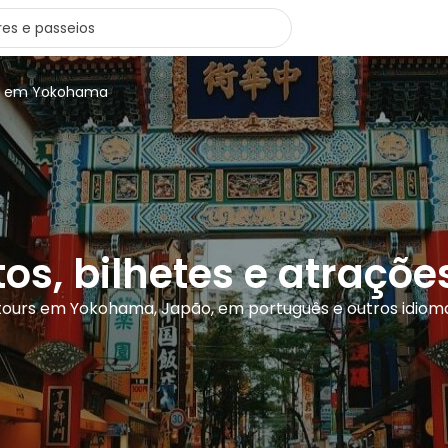
rs em Yokohama
tos, bilhetes e atraç
 tours em Yokohama, Japão, em português e outros idiom