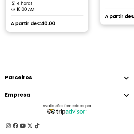
4 horas
10:00 AM
A partir de
€
A partir de
€40.00
Parceiros
Aderir Ao Freetour
Empresa
Registo Do Fornecedor
Destinos
Avaliações fornecidas por
Programa De Afiliados
Quem Somos
Contacte-Nos