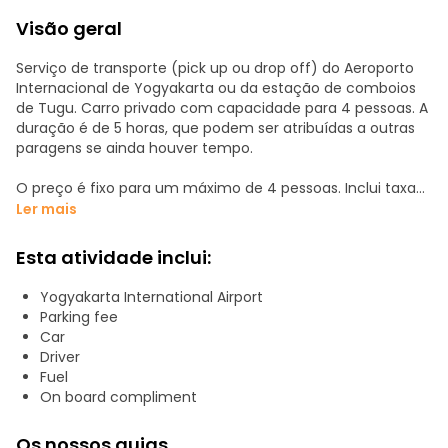
Visão geral
Serviço de transporte (pick up ou drop off) do Aeroporto
Internacional de Yogyakarta ou da estação de comboios
de Tugu. Carro privado com capacidade para 4 pessoas. A
duração é de 5 horas, que podem ser atribuídas a outras
paragens se ainda houver tempo.
O preço é fixo para um máximo de 4 pessoas. Inclui taxa
de estacionamento, motorista, carro, combustível e
Ler mais
cortesia a bordo (água mineral e lanches).
Esta atividade inclui:
Yogyakarta International Airport
Parking fee
Car
Driver
Fuel
On board compliment
Os nossos guias