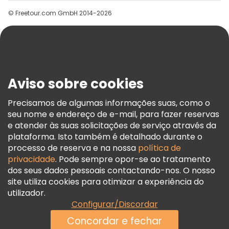
Grupos
© Freetour.com GmbH 2014-2026
Ajuda
Blog
Imprensa
Segurança E Privacidade
Aviso sobre cookies
Termos E Informações Legais
Política De Cookies
Precisamos de algumas informações suas, como o
seu nome e endereço de e-mail, para fazer reservas
Freetour Prémios
e atender às suas solicitações de serviço através da
Programa De Fidelidade
plataforma. Isto também é detalhado durante o
processo de reserva e na nossa
política de
privacidade
. Pode sempre opor-se ao tratamento
dos seus dados pessoais contactando-nos. O nosso
site utiliza cookies para otimizar a experiência do
utilizador.
Configurar/Discordar
Concordar e fechar