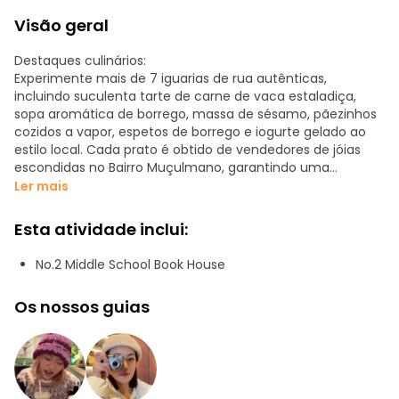
Visão geral
Destaques culinários:
Experimente mais de 7 iguarias de rua autênticas,
incluindo suculenta tarte de carne de vaca estaladiça,
sopa aromática de borrego, massa de sésamo, pãezinhos
cozidos a vapor, espetos de borrego e iogurte gelado ao
estilo local. Cada prato é obtido de vendedores de jóias
escondidas no Bairro Muçulmano, garantindo uma
autêntica experiência local.
Ler mais
Imersão cultural:
Esta atividade inclui:
Explore o vibrante Bairro Muçulmano, um pedaço vivo da
história que serve como um caldeirão cultural. Descubra
No.2 Middle School Book House
histórias fascinantes por detrás da comida, incluindo a
forma como as especiarias da Ásia Central, como os
Os nossos guias
cominhos, foram parar às famosas espetadas de borrego
de Xi'an. Saiba mais sobre as rotas das especiarias, as
tradições do chá e as lendas de rua que dão contexto a
cada dentada.