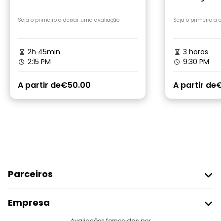
com os habitantes locais
Seja o primeiro a deixar uma avaliação
Seja o primeiro a
2h 45min
3 horas
2:15 PM
9:30 PM
A partir de
€50.00
A partir de
Parceiros
Aderir Ao Freetour
Empresa
Registo Do Fornecedor
Avaliações fornecidas por