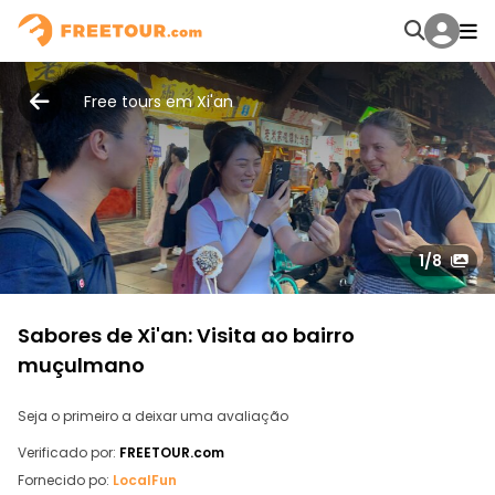
Free tours em Xi'an
1
/8
Sabores de Xi'an: Visita ao bairro
muçulmano
Seja o primeiro a deixar uma avaliação
Verificado por:
FREETOUR.com
Fornecido po:
LocalFun