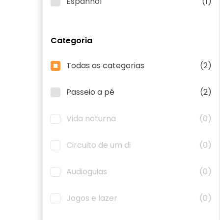
Espanhol
(1)
Categoria
Todas as categorias
(2)
Passeio a pé
(2)
Vida noturna
(0)
Circuito de um di
(0)
Audioguias
(0)
Jogos e lazer
(0)