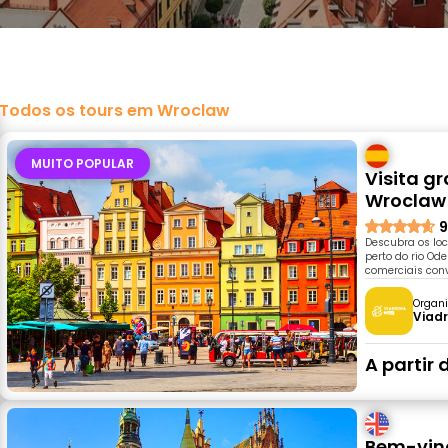
Todos os tours em Wroclaw
MUITO POPULAR
Visita gr
Wroclaw
9
Descubra os loc
perto do rio Od
comerciais conv
Organi
Viadr
A partir 
Bem-vind