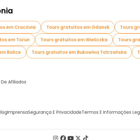
ónia
tos em Cracóvia
Tours gratuitos em Gdansk
Tours gr
itos em Torun
Tours gratuitos em Wieliczka
Tours gr
em Balice
Tours gratuitos em Bukowina Tatrzańska
T
De Afiliados
Blog
Imprensa
Segurança E Privacidade
Termos E Informações Leg