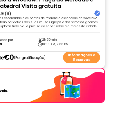
atedral Visita gratuita
.9
(9)
as escondidas e os pontos de referência essenciais de Wrocław!
tério por detrás das suas muitas igrejas e dos famosos gnomos.
xplorar tudo o que precisa de saber sobre a alma desta cidade
2h 30min
zado por
in
10:00 AM, 2:00 PM
€0
Informações e
de
Por gratificação
Reservas
veis.