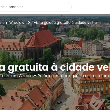
rs em Wroclaw
Visita guiada gratuita à cidade velha
da gratuita à cidade v
1 tours em Wroclaw, Polónia, em português e outros idiom