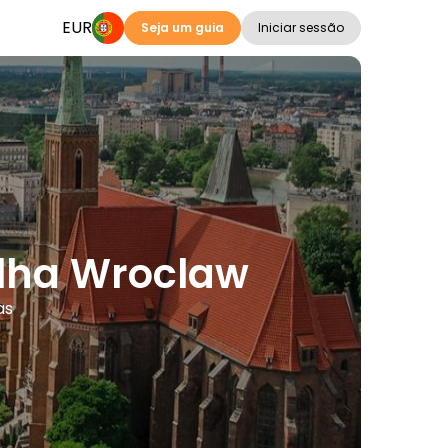
EUR
Seja um guia
Iniciar sessão
elha Wroclaw
as