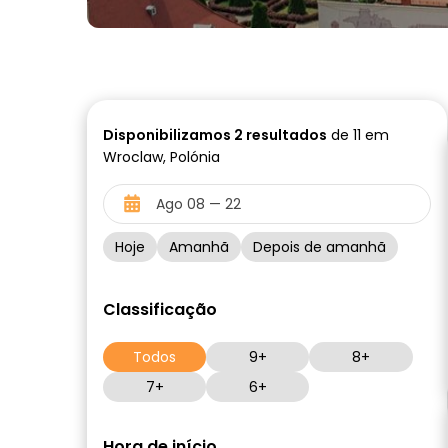
Disponibilizamos
2
resultados
de 11 em
Wroclaw, Polónia
Hoje
Amanhã
Depois de amanhã
Classificação
Todos
9+
8+
7+
6+
Hora de início