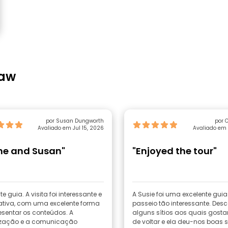
law
por Susan Dungworth
por C
Avaliado em Jul 15, 2026
Avaliado em 
ne and Susan"
"Enjoyed the tour"
te guia. A visita foi interessante e
A Susie foi uma excelente guia
ativa, com uma excelente forma
passeio tão interessante. Des
esentar os conteúdos. A
alguns sítios aos quais gost
zação e a comunicação
de voltar e ela deu-nos boas 