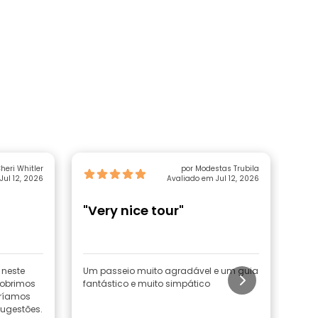
heri Whitler
por Modestas Trubila
Jul 12, 2026
Avaliado em Jul 12, 2026
"Very nice tour"
"V
 neste
Um passeio muito agradável e um guia
Já f
cobrimos
fantástico e muito simpático
dest
aríamos
dúv
sugestões.
(des