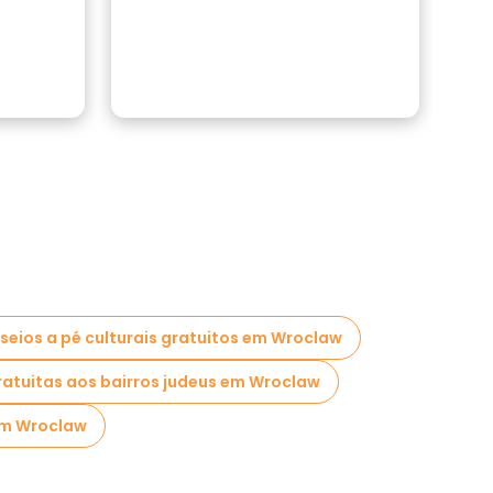
em p
cons
seios a pé culturais gratuitos em Wroclaw
gratuitas aos bairros judeus em Wroclaw
em Wroclaw