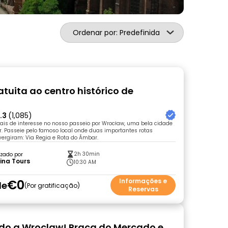
Ordenar por: Predefinida
atuita ao centro histórico de
.3
(1,085)
ais de interesse no nosso passeio por Wrocław, uma bela cidade
er. Passeie pelo famoso local onde duas importantes rotas
ergiram: Via Regia e Rota do Âmbar.
2h 30min
zado por
ina Tours
10:30 AM
€0
Informações e
de
Por gratificação
Reservas
o a Wroclaw! Praça do Mercado e