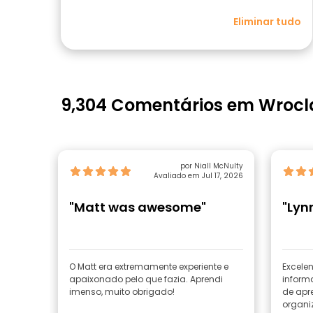
Eliminar tudo
9,304 Comentários em Wroc
por Niall McNulty
Avaliado em Jul 17, 2026
"Matt was awesome"
"Lyn
O Matt era extremamente experiente e
Excelen
apaixonado pelo que fazia. Aprendi
inform
imenso, muito obrigado!
de apr
organi