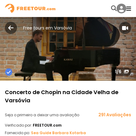
Free tours em Varsóvia
1
/6
Concerto de Chopin na Cidade Velha de
Varsóvia
291 Avaliações
Seja o primeiro a deixar uma avaliação
Verificado por:
FREETOUR.com
Fornecido po:
Sea Guide Barbara Kotarba