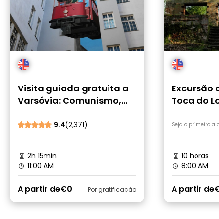
Visita guiada gratuita a
Excursão 
Varsóvia: Comunismo,
Toca do L
Segunda Guerra Mundial,
Gueto e História Moderna
9.4
(2,371)
Seja o primeiro a
2h 15min
10 horas
11:00 AM
8:00 AM
A partir de
€0
A partir de
€
Por gratificação