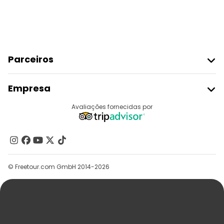
Parceiros
Aderir Ao Freetour
Empresa
Registo Do Fornecedor
Destinos
Avaliações fornecidas por
Programa De Afiliados
Quem Somos
Contacte-Nos
Grupos
© Freetour.com GmbH 2014-2026
Ajuda
Blog
Imprensa
Segurança E Privacidade