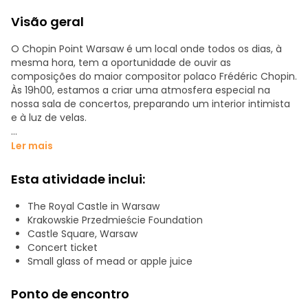
Visão geral
O Chopin Point Warsaw é um local onde todos os dias, à
mesma hora, tem a oportunidade de ouvir as
composições do maior compositor polaco Frédéric Chopin.
Às 19h00, estamos a criar uma atmosfera especial na
nossa sala de concertos, preparando um interior intimista
e à luz de velas.
Após a sua chegada, os nossos anfitriões oferecer-lhe-ão
Ler mais
um pequeno copo de hidromel (álcool tradicional polaco à
base de mel), mostrar-lhe-ão os seus lugares, darão as
Esta atividade inclui:
boas-vindas a todos os convidados e farão uma breve
introdução sobre o local e o pianista que actuará para si
The Royal Castle in Warsaw
esta noite.
Krakowskie Przedmieście Foundation
Castle Square, Warsaw
Começamos o concerto num ambiente assim. A nossa
Concert ticket
sala de concertos está situada na ala esquerda do Castelo
Small glass of mead or apple juice
Real, na Galeria Antiga da Associação dos Fotógrafos de
Arte Polacos, um local interessante em estilo gótico. Será
Ponto de encontro
um prazer para nós se pudermos partilhar esta noite