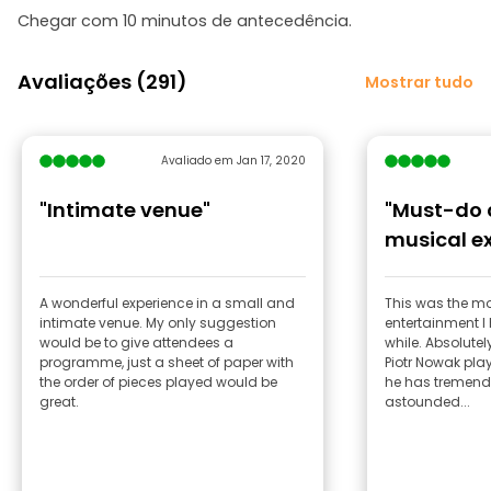
Chegar com 10 minutos de antecedência.
Avaliações (291)
Mostrar tudo
Avaliado em Jan 17, 2020
"Intimate venue"
"Must-do 
musical e
A wonderful experience in a small and
This was the mo
intimate venue. My only suggestion
entertainment I
would be to give attendees a
while. Absolute
programme, just a sheet of paper with
Piotr Nowak play
the order of pieces played would be
he has tremendo
great.
astounded...