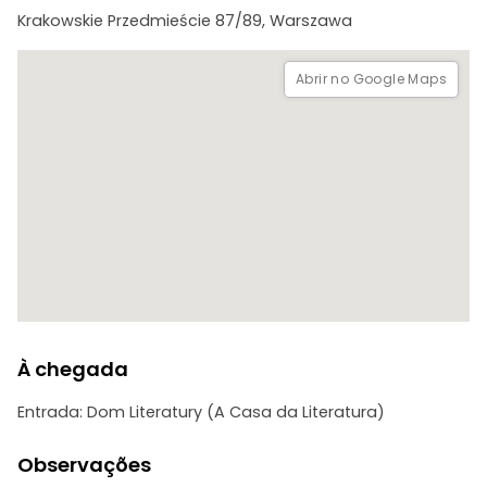
juntos. Esperamos por vós antes das 19 horas no Chopin
Krakowskie Przedmieście 87/89, Warszawa
Point Warsaw, Stara Galeria ZPAF, Plac Zamkowy 8.
Abrir no Google Maps
À chegada
Entrada: Dom Literatury (A Casa da Literatura)
Observações