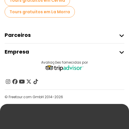
Tours gratuitos em Cervia
Tours gratuitos em La Morra
Parceiros
Aderir Ao Freetour
Empresa
Registo Do Fornecedor
Destinos
Avaliações fornecidas por
Programa De Afiliados
Quem Somos
Contacte-Nos
Grupos
© Freetour.com GmbH 2014-2026
Ajuda
Blog
Imprensa
Segurança E Privacidade