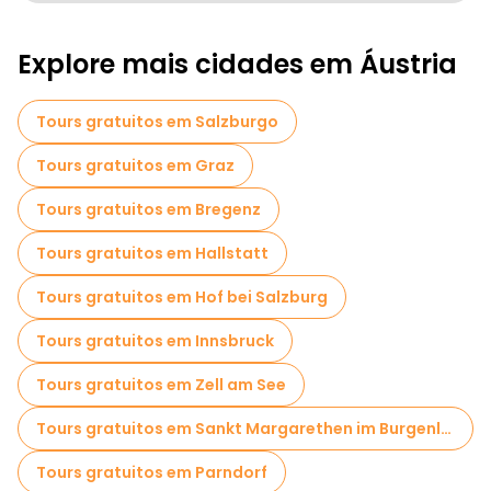
Passeios a pé gratuitos para famílias em Viena
Explore mais cidades em Áustria
Passeios de Pub Crawl em Viena
Atividades esportivas em Viena
Tours gratuitos em Salzburgo
Passeios autoguiados em Viena
Tours gratuitos em Graz
Visitas gratuitas à guerra em Viena
Tours gratuitos em Bregenz
Museus em Viena
Tours gratuitos em Hallstatt
Visita guiada gratuita à cidade velha Viena
Tours gratuitos em Hof bei Salzburg
Visitas para pequenos grupos em Viena
Tours gratuitos em Innsbruck
Visitas ao mercado em Viena
Tours gratuitos em Zell am See
Visitas de degustação locais em Viena
Tours gratuitos em Sankt Margarethen im Burgenland
Tours de Natal em Viena
Tours gratuitos em Parndorf