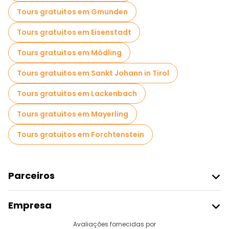
Passeios gratuitos de um dia em Viena
Tours gratuitos em Gmunden
Passeios a pé noturnos gratuitos em Viena
Tours gratuitos em Eisenstadt
Passeios de bicicleta em Viena
Tours gratuitos em Mödling
Passeios gastronômicos em Viena
Tours gratuitos em Sankt Johann in Tirol
Passeios gratuitos perto The Hofburg
Tours gratuitos em Lackenbach
Passeios gratuitos perto St. Stephen's Cathedral
Tours gratuitos em Mayerling
Passeios gratuitos perto Albertina
Tours gratuitos em Forchtenstein
Parceiros
Aderir Ao Freetour
Empresa
Registo Do Fornecedor
Destinos
Avaliações fornecidas por
Programa De Afiliados