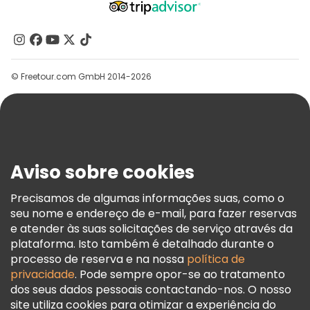
Quem Somos
Contacte-Nos
Grupos
© Freetour.com GmbH 2014-2026
Ajuda
Blog
Imprensa
Segurança E Privacidade
Aviso sobre cookies
Termos E Informações Legais
Política De Cookies
Precisamos de algumas informações suas, como o
seu nome e endereço de e-mail, para fazer reservas
Freetour Prémios
e atender às suas solicitações de serviço através da
Programa De Fidelidade
plataforma. Isto também é detalhado durante o
processo de reserva e na nossa
política de
privacidade
. Pode sempre opor-se ao tratamento
dos seus dados pessoais contactando-nos. O nosso
site utiliza cookies para otimizar a experiência do