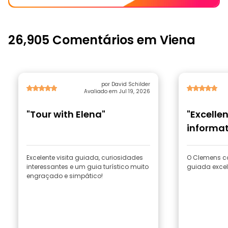
26,905 Comentários em Viena
por David Schilder
Avaliado em Jul 19, 2026
"Tour with Elena"
"Excelle
informat
Excelente visita guiada, curiosidades
O Clemens c
interessantes e um guia turístico muito
guiada excel
engraçado e simpático!