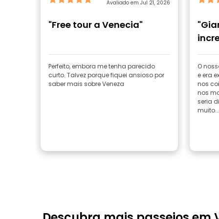
Avaliado em Jul 21, 2026
Felipe
"Free tour a Venecia"
"Gia
incre
Perfeito, embora me tenha parecido
O nosso
curto. Talvez porque fiquei ansioso por
e era e
saber mais sobre Veneza
nos co
nos mo
seria d
muito..
Descubra mais passeios em 