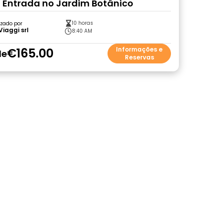
 Entrada no Jardim Botânico
10 horas
zado por
Viaggi srl
8:40 AM
€165.00
Informações e
de
Reservas