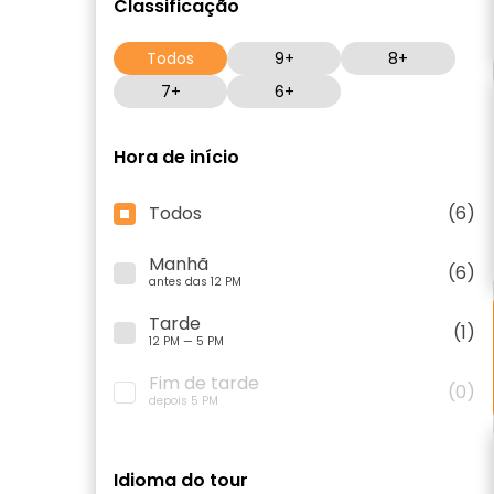
Classificação
Todos
9+
8+
7+
6+
Hora de início
Todos
(6)
Manhã
(6)
antes das 12 PM
Tarde
(1)
12 PM — 5 PM
Fim de tarde
(0)
depois 5 PM
Idioma do tour