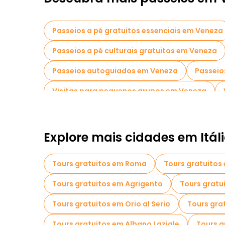
Passeios a pé gratuitos essenciais em Veneza
Passeios a pé culturais gratuitos em Veneza
Passeios autoguiados em Veneza
Passeio
Visitas para pequenos grupos em Veneza
Passeios a pé noturnos gratuitos em Veneza
Passeios gratuitos perto Saint Mark's Basilica
Explore mais cidades em Itál
Tours gratuitos em Roma
Tours gratuitos
Tours gratuitos em Agrigento
Tours gratu
Tours gratuitos em Orio al Serio
Tours gra
Tours gratuitos em Albano Laziale
Tours g