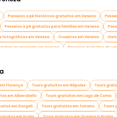
Passeios a pé históricos gratuitos em Veneza
Passei
Passeios a pé gratuitos para famílias em Veneza
Pass
s fotográficos em Veneza
Cruzeiros em Veneza
Visi
Visitas ao mercado em Veneza
Passeios gratuitos de u
Passeios de bicicleta em Veneza
Passeios gastronôm
Passeios gratuitos perto Doge's Palace
Passeios gr
ia
 em Florença
Tours gratuitos em Nápoles
Tours gratu
itos em Alberobello
Tours gratuitos em Lago de Como
tuitos em Dorgali
Tours gratuitos em Toirano
Tours g
ratuitos em Scala
Tours gratuitos em Gravina in Puglia