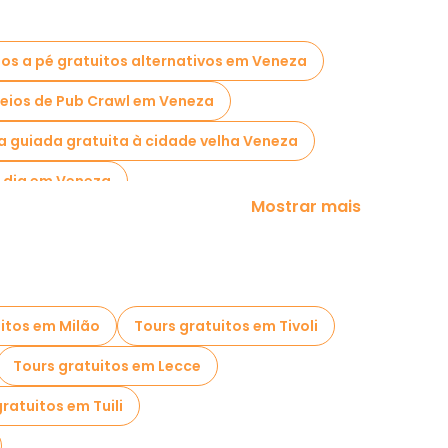
os a pé gratuitos alternativos em Veneza
eios de Pub Crawl em Veneza
ta guiada gratuita à cidade velha Veneza
m dia em Veneza
Mostrar mais
icos em Veneza
atuitos perto St. Mark's Square
itos em Milão
Tours gratuitos em Tivoli
Tours gratuitos em Lecce
ratuitos em Tuili