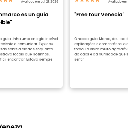
Avaliado em Jul 21, 2026
Avaliado em 
nmarco es un guia
"Free tour Venecia"
ible"
 guia tinha uma energia incrível
O nosso guia, Marco, deu exce
xcelente a comunicar. Explicou-
explicações e comentários, o 
isas sobre a cidade enquanto
tornou a visita muito agradáv
strava locais que, sozinhos,
do calor e da humidade que 
ifícil encontrar. Estava sempre
sentir.
.
Veneza