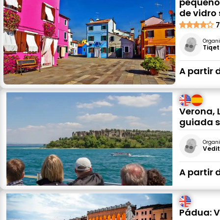
pequeno
de vidro
7
Organi
Tiqet
A partir 
Verona, 
guiada s
Organi
Vedit
A partir 
Pádua: V