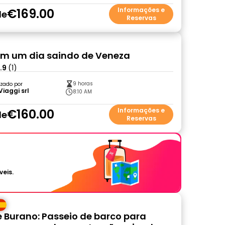
€169.00
Informações e
de
Reservas
em um dia saindo de Veneza
.9
(1)
9 horas
zado por
Viaggi srl
8:10 AM
€160.00
Informações e
de
Reservas
veis.
 Burano: Passeio de barco para