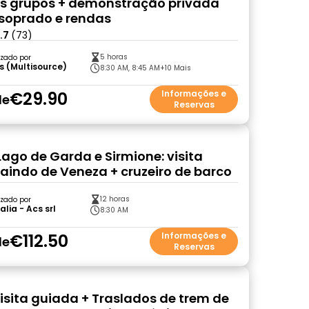
s grupos + demonstração privada
 soprado e rendas
.7
(73)
5 horas
zado por
s (Multisource)
8:30 AM, 8:45 AM
+10 Mais
€29.90
Informações e
de
Reservas
Lago de Garda e Sirmione: visita
aindo de Veneza + cruzeiro de barco
12 horas
zado por
alia - Acs srl
8:30 AM
€112.50
Informações e
de
Reservas
isita guiada + Traslados de trem de