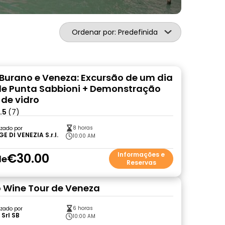
Ordenar por: Predefinida
Burano e Veneza: Excursão de um dia
 de Punta Sabbioni + Demonstração
 de vidro
.5
(7)
8 horas
zado por
GE DI VENEZIA S.r.l.
10:00 AM
€30.00
Informações e
de
Reservas
 Wine Tour de Veneza
6 horas
zado por
Srl SB
10:00 AM