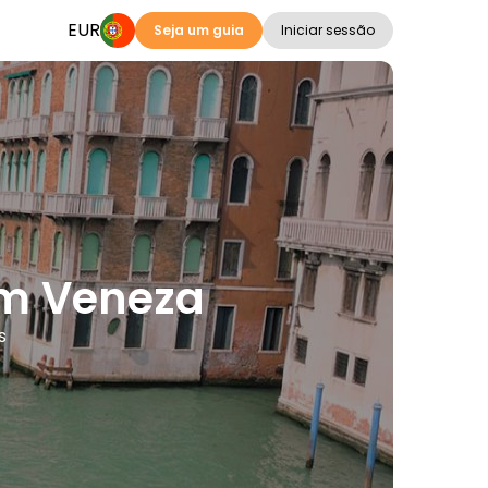
EUR
Seja um guia
Iniciar sessão
em Veneza
s