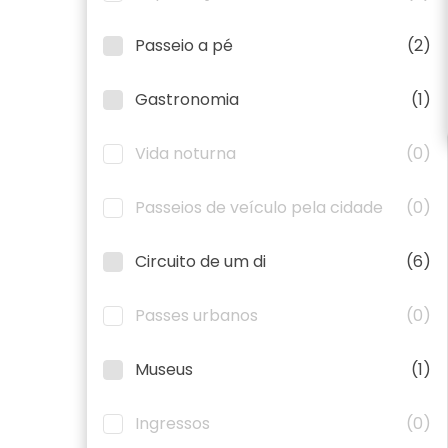
Passeio a pé
(2)
Gastronomia
(1)
Vida noturna
(0)
Passeios de veículo pela cidade
(0)
Circuito de um di
(6)
Passes urbanos
(0)
Museus
(1)
Ingressos
(0)