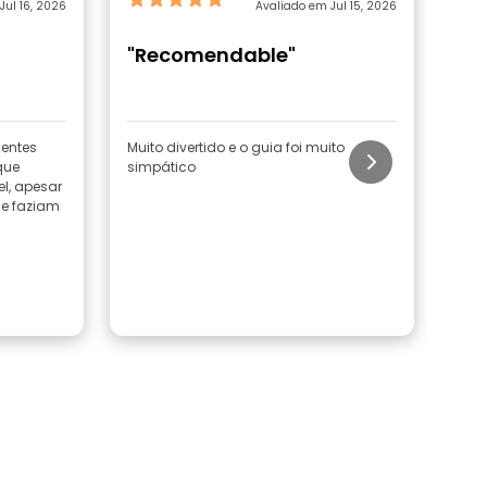
Jul 16, 2026
Avaliado em Jul 15, 2026
"Recomendable"
"E
lentes
Muito divertido e o guia foi muito
Um 
que
simpático
inte
el, apesar
torn
se faziam
expl
sobr