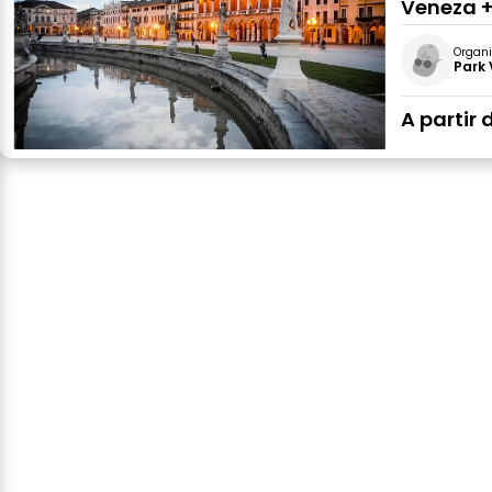
Veneza +
Organi
Park 
A partir 