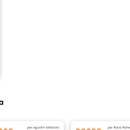
a
por agustin lattanzio
por Rocio Rom