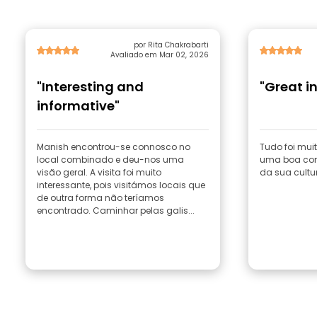
por Rita Chakrabarti
Avaliado em Mar 02, 2026
"Interesting and
"Great i
informative"
Manish encontrou-se connosco no
Tudo foi mui
local combinado e deu-nos uma
uma boa com
visão geral. A visita foi muito
da sua cultu
interessante, pois visitámos locais que
de outra forma não teríamos
encontrado. Caminhar pelas galis...