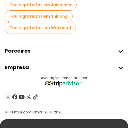
Tours gratuitos em Jaisalmer
Tours gratuitos em Shillong
Tours gratuitos em Wayanad
Parceiros
Aderir Ao Freetour
Empresa
Registo Do Fornecedor
Destinos
Avaliações fornecidas por
Programa De Afiliados
Quem Somos
Contacte-Nos
Grupos
© Freetour.com GmbH 2014-2026
Ajuda
Blog