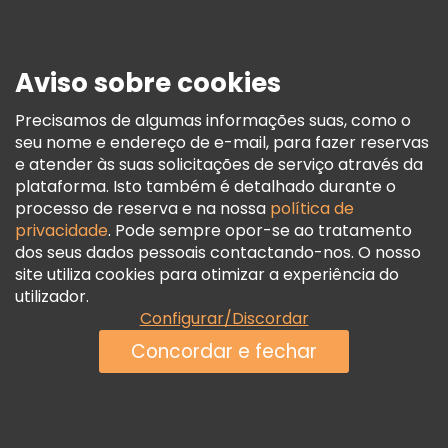
Imprensa
Segurança E Privacidade
Aviso sobre cookies
Termos E Informações Legais
Política De Cookies
Precisamos de algumas informações suas, como o
seu nome e endereço de e-mail, para fazer reservas
Freetour Prémios
e atender às suas solicitações de serviço através da
Programa De Fidelidade
plataforma. Isto também é detalhado durante o
processo de reserva e na nossa
política de
privacidade
. Pode sempre opor-se ao tratamento
dos seus dados pessoais contactando-nos. O nosso
site utiliza cookies para otimizar a experiência do
utilizador.
Configurar/Discordar
Concordar e fechar