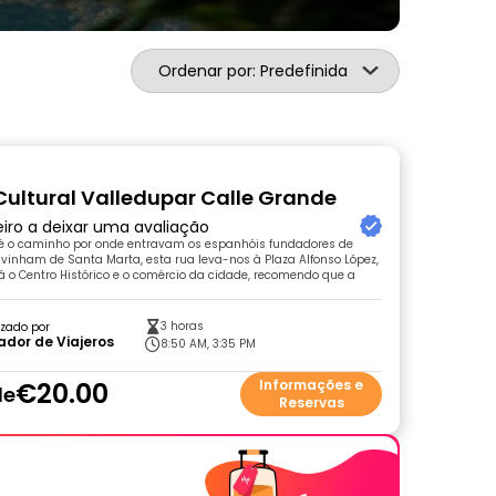
Ordenar por: Predefinida
Cultural Valledupar Calle Grande
eiro a deixar uma avaliação
 é o caminho por onde entravam os espanhóis fundadores de
vinham de Santa Marta, esta rua leva-nos à Plaza Alfonso López,
tá o Centro Histórico e o comércio da cidade, recomendo que a
3 horas
zado por
dor de Viajeros
8:50 AM, 3:35 PM
€20.00
Informações e
de
Reservas