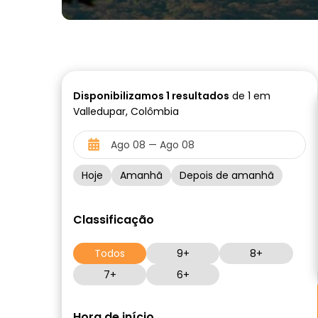
Disponibilizamos
1
resultados
de 1 em
Valledupar, Colômbia
Hoje
Amanhã
Depois de amanhã
Classificação
Todos
9+
8+
7+
6+
Hora de início