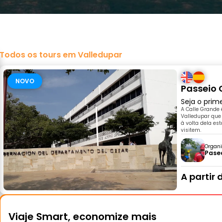
Todos os tours em Valledupar
NOVO
Passeio 
Seja o prim
A Calle Grande
Valledupar que 
à volta dela es
visitem.
Organi
Pasea
A partir 
Viaje Smart, economize mais