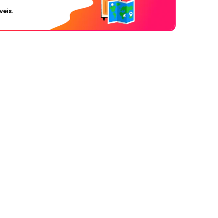
veis.