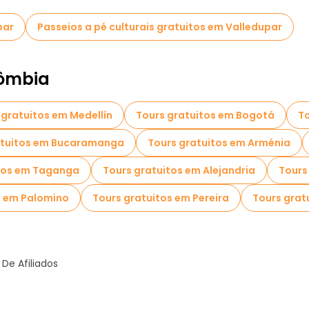
par
Passeios a pé culturais gratuitos em Valledupar
lômbia
 gratuitos em Medellín
Tours gratuitos em Bogotá
To
atuitos em Bucaramanga
Tours gratuitos em Arménia
itos em Taganga
Tours gratuitos em Alejandria
Tours
s em Palomino
Tours gratuitos em Pereira
Tours grat
De Afiliados