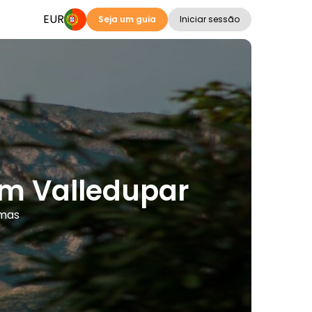
EUR
Seja um guia
Iniciar sessão
 em Valledupar
omas